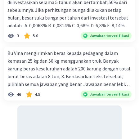
diinvestasikan selama 5 tahun akan bertambah 50% dari
Penambahan DPD (Dewan Perwakilan Daerah)
sebelumnya. Jika perhitungan bunga dilakukan setiap
sebagai lembaga legislatif kedua bersama DPR
bulan, besar suku bunga per tahun dari investasi tersebut
(Dewan Perwakilan Rakyat) merupakan salah
adalah.. A. 0,0068% B. 0,0814% C. 0,68% D. 6,8% Ε. 8,14%
satu perubahan signifikan dalam sistem politik
Indonesia setelah amendemen UUD 1945. ABRI
3
5.0
Jawaban terverifikasi
(Angkatan Bersenjata Republik Indonesia) tidak
lagi menjadi bagian dari MPR setelah reformasi.
Bu Vina mengirimkan beras kepada pedagang dalam
kemasan 25 kg dan 50 kg menggunakan truk. Banyak
·
0.0
(
0
)
Balas
Beri Rating
karung beras keseluruhan adalah 200 karung dengan total
berat beras adalah 8 ton, 8. Berdasarkan teks tersebut,
pilihlah semua jawaban yang benar. Jawaban benar lebih
dari satu. Banyak karung beras kemasan 25 kg adalah 50
46
4.5
Jawaban terverifikasi
buah. Banyak karung beras kemasan 50 kg adalah 150
buah. Total berat beras dalam kemasan 25 kg adalah 2
ton. Perbandingan berat beras kemasan 25 kg dan 50 kg
dalam truk adalah 1: 3. 9. Berdasarkan teks tersebut, jika
biaya setiap beras karung kecil adalah Rp7.500 dan karung
besar Rp14.000, berapakah biaya angkut semua beras yang