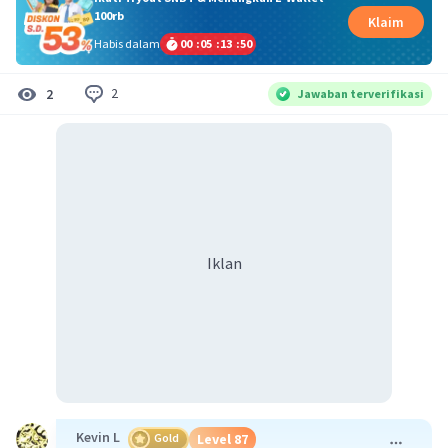
100rb
Klaim
Habis dalam
00
:
05
:
13
:
50
2
2
Jawaban terverifikasi
Iklan
Kevin L
Gold
Level 87