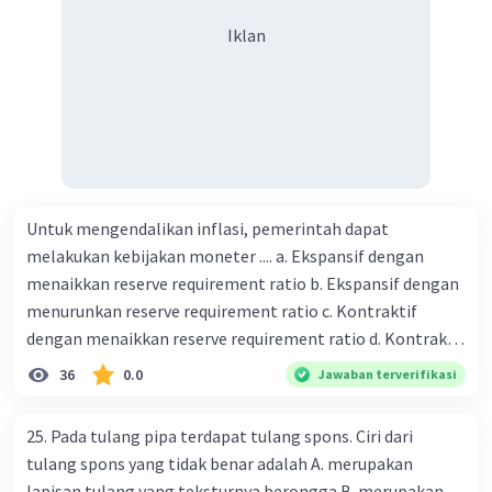
harus dibayar oleh Bu Vina? A. Rp2.540.000 C. Rp2.312.000 B.
Iklan
Rp2.475.000 D. Rp2.280.000
Untuk mengendalikan inflasi, pemerintah dapat
melakukan kebijakan moneter .... a. Ekspansif dengan
menaikkan reserve requirement ratio b. Ekspansif dengan
menurunkan reserve requirement ratio c. Kontraktif
dengan menaikkan reserve requirement ratio d. Kontraktif
dengan menurunkan reserve requirement ratio e.
36
0.0
Jawaban terverifikasi
Ekspansif dengan menaikkan tingkat diskonto Bila Bank
Indonesia melakukan kebijakan moneter ekspansif,
25. Pada tulang pipa terdapat tulang spons. Ciri dari
ceteris paribus maka .... a. Menimbulkan inflasi di mana
tulang spons yang tidak benar adalah A. merupakan
bentuk kurva jumlah uang beredar (penawaran uang) naik
lapisan tulang yang teksturnya berongga B. merupakan