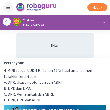
Masuk
Chelsea L
13 Mei 2024 22:44
Iklan
Pertanyaan
4. MPR sesuai UUDN RI Tahun 1945 hasil amandemen
terakhir terdiri dari
A. DPR, Utusan golongan dan ABRI.
B. DPR dan DPD.
C. DPR, Pemerintah dan ABRI.
D. DPR, DPD dan ABRI.
Ikuti Tryout SNBT & Menangkan E-Wallet