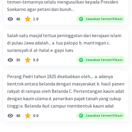
teman-temannya selalu mengusulkan kepada Presiden
Soekarno agar petani dan buruh...
46
1.0
Jawaban terverifikasi
Salah satu masjid tertua peninggalan dari kerajaan islam
di pulau Jawa adalah... a. tua palopo b. mantingan c.
suriansyah d. al-halal e. gayo lues
35
5.0
Jawaban terverifikasi
Perang Padri tahun 1825 disebabkan oleh.... a. adanya
bentrok antara belanda dengan masyarakat b. hasil panen
rakyat di rampas oleh Belanda C. Pertentangan kaum adat
dengan kaum ulama d. penarikan pajak tanah yang cukup
tinggi e. Belanda ikut campur membentuk kaum adat
48
0.0
Jawaban terverifikasi