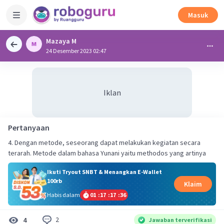
Masuk
Mazaya M
24 Desember 2023 02:47
Iklan
Pertanyaan
4. Dengan metode, seseorang dapat melakukan kegiatan secara
terarah. Metode dalam bahasa Yunani yaitu methodos yang artinya
Ikuti Tryout SNBT & Menangkan E-Wallet
100rb
Klaim
Habis dalam
01
:
17
:
17
:
36
2
4
Jawaban terverifikasi