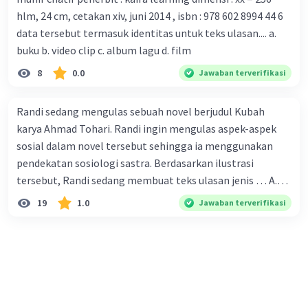
hlm, 24 cm, cetakan xiv, juni 2014 , isbn : 978 602 8994 44 6
corona yang menjadi masalah besar bagi kesehatan dunia
data tersebut termasuk identitas untuk teks ulasan.... a.
karena persebarannya sangat cepat. C. Masyarakat perlu
buku b. video clip c. album lagu d. film
mawas diri dan menjaga kesehatan dalam menghadapi
serangan virus corona yang mulai menyebar di Indonesia,
8
0.0
Jawaban terverifikasi
D. Virus corona menjadi masalah besar bagi kesehatan
manusia.
Randi sedang mengulas sebuah novel berjudul Kubah
karya Ahmad Tohari. Randi ingin mengulas aspek-aspek
sosial dalam novel tersebut sehingga ia menggunakan
pendekatan sosiologi sastra. Berdasarkan ilustrasi
tersebut, Randi sedang membuat teks ulasan jenis … A.
deskriptif B. objektif C. informatif D. kritis
19
1.0
Jawaban terverifikasi