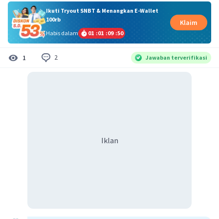
Ikuti Tryout SNBT & Menangkan E-Wallet
100rb
Klaim
Habis dalam
01
:
01
:
09
:
49
2
1
Jawaban terverifikasi
Iklan