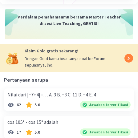
Mariana A
Level 29
03 Oktober 2023 16:51
Perdalam pemahamanmu bersama Master Teacher
=3x-phi/1
di sesi Live Teaching, GRATIS!
=3x-phi
Iklan
ini ya jawabannya semoga membantu
Klaim Gold gratis sekarang!
Dengan Gold kamu bisa tanya soal ke Forum
·
0.0
(
0
)
Balas
Beri Rating
sepuasnya, lho.
Pertanyaan serupa
Nilai dari |−7+4|=… A. 3 B. −3 C. 11 D. −4 E. 4
62
5.0
Jawaban terverifikasi
cos 105° - cos 15° adalah
17
5.0
Jawaban terverifikasi