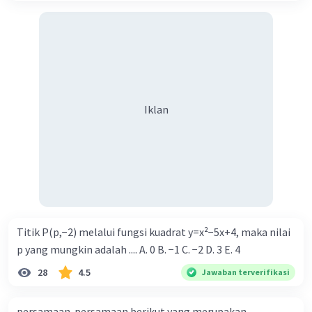
Iklan
Titik P(p,−2) melalui fungsi kuadrat y=x²−5x+4, maka nilai
p yang mungkin adalah .... A. 0 B. −1 C. −2 D. 3 E. 4
28
4.5
Jawaban terverifikasi
persamaan-persamaan berikut yang merupakan