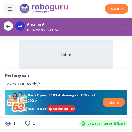
Masuk
Anonim A
AA
03 Oktober 2023 16:41
Iklan
Pertanyaan
3x - Phi /2 = Tan phi/4
Ikuti Tryout SNBT & Menangkan E-Wallet
100rb
Klaim
Habis dalam
00
:
00
:
01
:
08
2
1
Jawaban terverifikasi