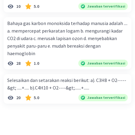
10
5.0
Jawaban terverifikasi
Bahaya gas karbon monoksida terhadap manusia adalah ....
a. mempercepat perkaratan logam b. mengurangi kadar
CO2 di udara c. merusak lapisan ozon d. menyebabkan
penyakit paru-paru e. mudah bereaksi dengan
haemoglobin
28
1.0
Jawaban terverifikasi
Selesaikan dan setarakan reaksi berikut: a). C3H8 + O2-----
&gt; .....+..... b).C4H10 + O2----&gt;.......+......
20
5.0
Jawaban terverifikasi