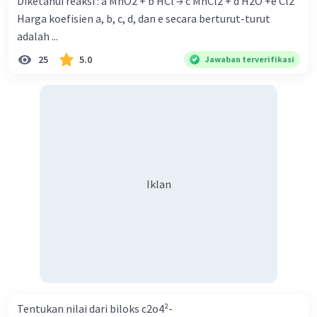
Diketahui reaksi : a MnO2 + b HCl → c MnCl2 + d H2O +e Cl2
Harga koefisien a, b, c, d, dan e secara berturut-turut
adalah ...
25
5.0
Jawaban terverifikasi
Iklan
Iklan
Tentukan nilai dari biloks c2o4²-