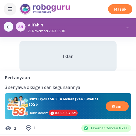
Masuk
Alifah N
21 November 2023 15:10
Iklan
Pertanyaan
3 senyawa oksigen dan kegunaannya
Ikuti Tryout SNBT & Menangkan E-Wallet
100rb
Klaim
Habis dalam
00
:
13
:
17
:
25
1
2
Jawaban terverifikasi