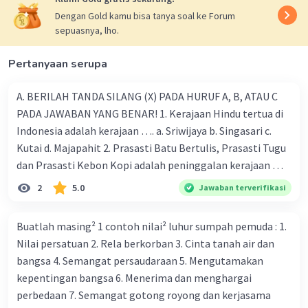
Dengan Gold kamu bisa tanya soal ke Forum
sepuasnya, lho.
Salsabila M
Community
Level 58
22 Juni 2024 12:51
Pertanyaan serupa
Jawaban terverifikasi
A. BERILAH TANDA SILANG (X) PADA HURUF A, B, ATAU C
Contoh peran pemerintah dalam menjaga
PADA JAWABAN YANG BENAR! 1. Kerajaan Hindu tertua di
Iklan
keanekaragaman bangsa Indonesia adalah:
Indonesia adalah kerajaan …. a. Sriwijaya b. Singasari c.
B. menjaga toleransi antar warga
Kutai d. Majapahit 2. Prasasti Batu Bertulis, Prasasti Tugu
Pemerintah memiliki peran penting dalam
dan Prasasti Kebon Kopi adalah peninggalan kerajaan ….
memelihara kerukunan dan menghormati
a. Majapahit b. Demak c. Tarumanegara d. Gowa-Tallo 3.
2
5.0
Jawaban terverifikasi
perbedaan di antara warganya, termasuk dalam
Kerajaan Mataram Islam mencapai puncak kejayaan pada
konteks keanekaragaman suku, agama, ras, dan
masa pemerintahan …. a. Hayam Wuruk b. Sultan Agung c.
Buatlah masing² 1 contoh nilai² luhur sumpah pemuda : 1.
antar golongan (SARA). Ini melibatkan berbagai
Sultan Ageng Tirtayasa d. Sultan Hasanudin 4. Kerajaan
Nilai persatuan 2. Rela berkorban 3. Cinta tanah air dan
langkah seperti pendidikan multikultural,
Islam pertama di Indonesia adalah …. a. Aceh b. Demak c.
kebijakan inklusif, dan penegakan hukum
bangsa 4. Semangat persaudaraan 5. Mengutamakan
Gowa-Tallo d. Samudra Pasai 5. Berikut adalah
terhadap diskriminasi dan intoleransi.
kepentingan bangsa 6. Menerima dan menghargai
peninggalan kerajaan Islam, kecuali … a. Masjid Demak b.
Pilihan lainnya, seperti C dan D, juga dapat
perbedaan 7. Semangat gotong royong dan kerjasama
Menara Kudus c. Candi Borobudur d. Pondok Pesantren 6.