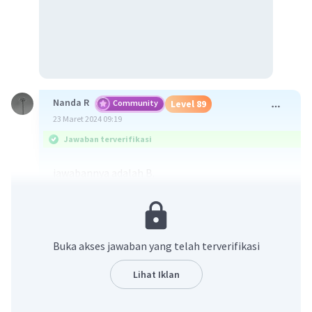
Nanda R
Community
Level 89
23 Maret 2024 09:19
Jawaban terverifikasi
jawabannya adalah B.
Pemerintah memiliki peran penting dalam
menjaga keanekaragaman bangsa Indonesia,
dan salah satu cara utama untuk melakukannya
Buka akses jawaban yang telah terverifikasi
adalah dengan menjaga toleransi antar warga.
Ini termasuk mempromosikan dialog antar
Lihat Iklan
kelompok yang berbeda, mendorong
penghargaan terhadap keberagaman budaya,