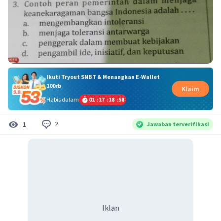
Ikuti Tryout SNBT & Menangkan E-Wallet
100rb
Klaim
Habis dalam
01
:
17
:
18
:
58
2
1
Jawaban terverifikasi
Iklan