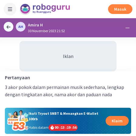
Masuk
Amira H
30 November 2023 21:52
Iklan
Pertanyaan
3 akor pokok dalam permainan musik sederhana, lengkap
dengan tingkatan akor, nama akor dan paduan nada
Ikuti Tryout SNBT & Menangkan E-Wallet
100rb
Klaim
Habis dalam
00
:
13
:
19
:
55