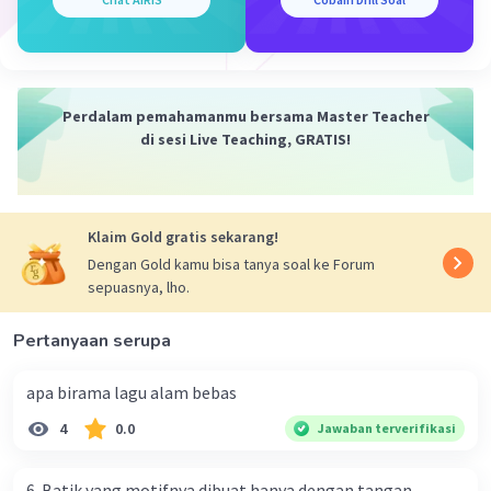
3. Akor A Minor
- Tingkatan Akor: Minor
- Nama Akor: Am
- Paduan Nada: A - C - E
Perdalam pemahamanmu bersama Master Teacher
di sesi Live Teaching, GRATIS!
·
5.0
(
1
)
Balas
Beri Rating
Klaim Gold gratis sekarang!
Dengan Gold kamu bisa tanya soal ke Forum
sepuasnya, lho.
Pertanyaan serupa
Iklan
apa birama lagu alam bebas
4
0.0
Jawaban terverifikasi
6. Batik yang motifnya dibuat hanya dengan tangan,