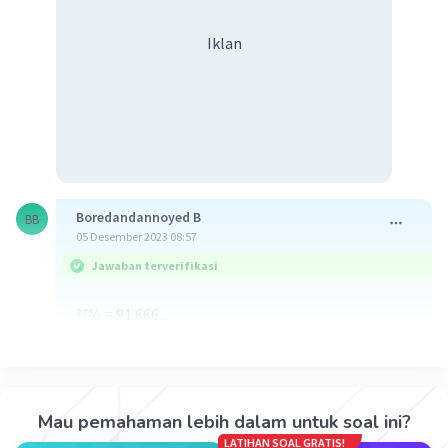
Iklan
Boredandannoyed B
BB
05 Desember 2023 08:57
Jawaban terverifikasi
275⁄3 = 91.666...
·
5.0
(
1
)
Balas
Beri Rating
Mau pemahaman lebih dalam untuk soal ini?
Haikal A
HA
LATIHAN SOAL GRATIS!
05 Desember 2023 10:32