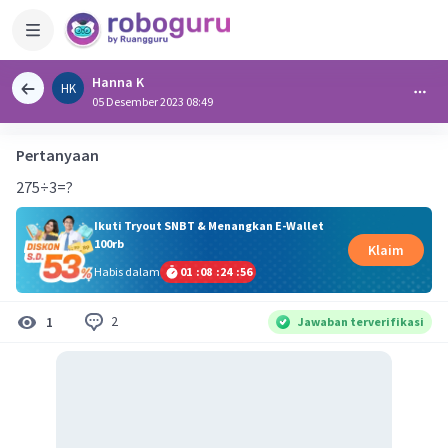
Hanna K
HK
05 Desember 2023 08:49
Pertanyaan
275÷3=?
Ikuti Tryout SNBT & Menangkan E-Wallet
100rb
Klaim
Habis dalam
01
:
08
:
24
:
56
2
1
Jawaban terverifikasi