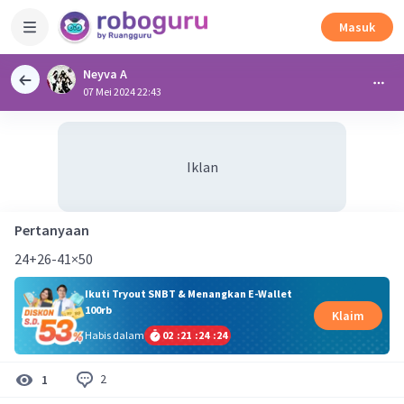
Masuk
Neyva A
07 Mei 2024 22:43
Iklan
Pertanyaan
24+26-41×50
Ikuti Tryout SNBT & Menangkan E-Wallet
100rb
Klaim
Habis dalam
02
:
21
:
24
:
24
2
1