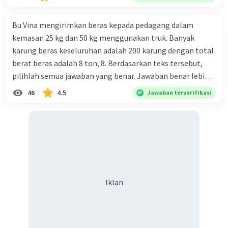
Bu Vina mengirimkan beras kepada pedagang dalam
kemasan 25 kg dan 50 kg menggunakan truk. Banyak
karung beras keseluruhan adalah 200 karung dengan total
berat beras adalah 8 ton, 8. Berdasarkan teks tersebut,
pilihlah semua jawaban yang benar. Jawaban benar lebih
dari satu. Banyak karung beras kemasan 25 kg adalah 50
46
4.5
Jawaban terverifikasi
buah. Banyak karung beras kemasan 50 kg adalah 150
buah. Total berat beras dalam kemasan 25 kg adalah 2
ton. Perbandingan berat beras kemasan 25 kg dan 50 kg
dalam truk adalah 1: 3. 9. Berdasarkan teks tersebut, jika
biaya setiap beras karung kecil adalah Rp7.500 dan karung
besar Rp14.000, berapakah biaya angkut semua beras yang
harus dibayar oleh Bu Vina? A. Rp2.540.000 C. Rp2.312.000 B.
Iklan
Rp2.475.000 D. Rp2.280.000