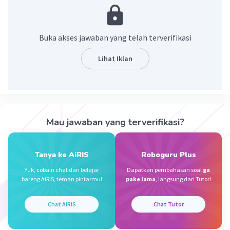
·
0.0
(
0
)
Balas
Beri Rating
Neyva A
Level 82
08 Mei 2024 00:27
Buka akses jawaban yang telah terverifikasi
www ee
Lihat Iklan
Akhdan A
Level 1
07 Mei 2024 22:59
Mau jawaban yang terverifikasi?
Jawaban nya adalah 450
Iklan
·
0.0
(
0
)
Balas
Beri Rating
Tanya ke AiRIS
Roboguru Plus
Yuk, cobain chat dan belajar
Dapatkan pembahasan soal
ga
Fathiya H
Level 81
bareng AiRIS, teman pintarmu!
pake lama
, langsung dari Tutor!
09 Mei 2024 13:48
Ini yang benar 👌🏻
Chat AiRIS
Chat Tutor