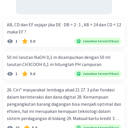
AB, CD dan EF sejajar jika DE : DB = 2 : 1 , AB = 24 dan CD = 12
maka EF ?
1
5.0
Jawaban terverifikasi
50 ml larutan NaOH 0,1 m dicampurkan dengan 50 ml
larutan CH3COOH 0,1 m hitunglah PH campuran
1
5.0
Jawaban terverifikasi
26. Ciri" masyarakat lembaga abad 21 27. 3 pilar fondasi
dalam berinteraksi dan dana digital 28. Kemampuan
pengangkutan barang dagangan bisa menjadi optimal dan
efisien, hal ini merupakan kemajuan teknologi dalam
sistem perdagangan di bidang 29. Maksud kartu kredit 30.
Manfaat penggunaan teknologi informasi di bidang
33
5.0
Jawaban terverifikasi