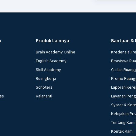
u
Produk Lainnya
Bantuan & 
Brain Academy Online
Kredensial P
English Academy
Beasiswa Ru
Skill Academy
Cicilan Ruang
Ruangkerja
Promo Ruang
Schoters
Laporan Kere
ess
Kalananti
Layanan Pen
Syarat & Ket
Kebijakan Pri
Tentang Kami
Kontak Kami