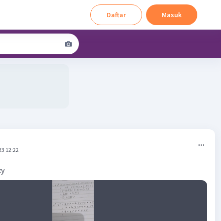
Daftar
Masuk
23 12:22
xy