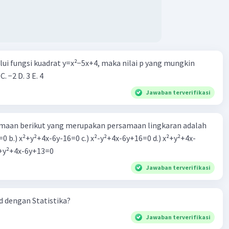
alui fungsi kuadrat y=x²−5x+4, maka nilai p yang mungkin
 C. −2 D. 3 E. 4
Jawaban terverifikasi
aan berikut yang merupakan persamaan lingkaran adalah
=0 b.) x²+y²+4x-6y-16=0 c.) x²-y²+4x-6y+16=0 d.) x²+y²+4x-
2=0 e.) x²+y²+4x-6y+13=0
Jawaban terverifikasi
 dengan Statistika?
Jawaban terverifikasi