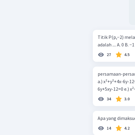
Titik P(p,−2) mel
adalah .... A. 0 B. −1
27
4.5
persamaan-persam
a.) x²+y²+4x-6y-12
6y+5xy-1
34
3.0
Apa yang dimaksud
14
4.2