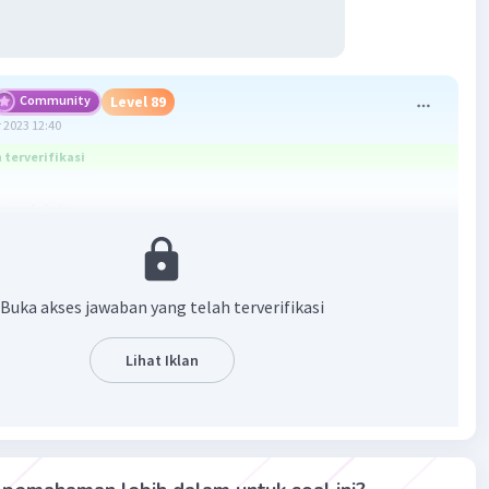
Community
Level 89
 2023 12:40
terverifikasi
ya adalah
Buka akses jawaban yang telah terverifikasi
Lihat Iklan
·
0.0
(
0
)
Balas
ating