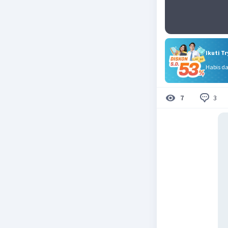
Ikuti T
Habis d
3
7