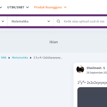
UTBK/SNBT
Produk Ruangguru
Iklan
SMA
Matematika
2 3 y 4 = 2x2x2xyxyxyxy...
Sheilmeet. S
26 September 20
3
4
2
y
= 2x2x2xyxyxy