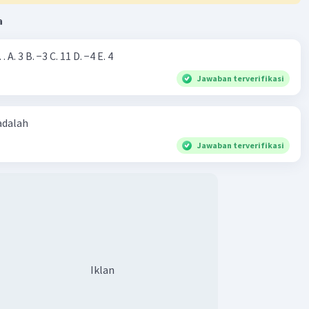
a
l 86
 2023 05:01
Nilai dari |−7+4|=… A. 3 B. −3 C. 11 D. −4 E. 4
terverifikasi
Jawaban terverifikasi
 8y⁴
 adalah
a :
Jawaban terverifikasi
 × a × ... × a (sebanyak n kali)
an :
2 × 2 × y × y × y × y
·
0.0
(
0
)
Balas
ating
Iklan