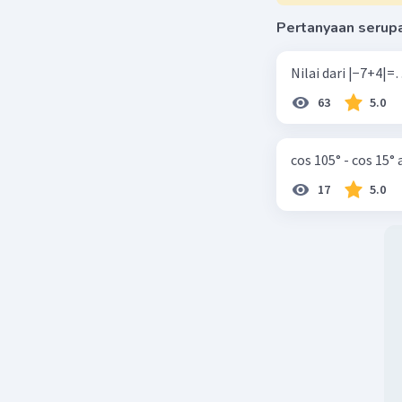
Pertanyaan serup
Al G
Leve
30 September
Jawaban 
63
5.0
Jawaban :
cos 105° - cos 15°
Konsepny
17
5.0
a^n = a × a
Pembahas
2³.y⁴ = 2 × 
= 8.y⁴
= 8y⁴
Beri R