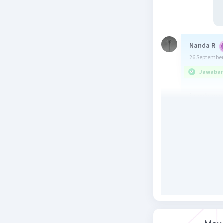
Nanda R
26 September
Jawaban 
jawabann
Beri R