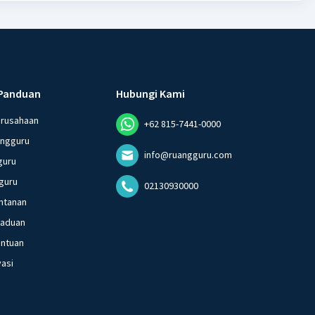
Panduan
Hubungi Kami
erusahaan
+62 815-7441-0000
angguru
info@ruangguru.com
guru
guru
02130930000
ntanan
gaduan
entuan
vasi