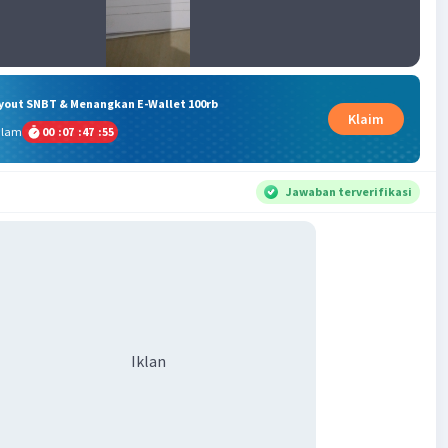
ryout SNBT & Menangkan E-Wallet 100rb
Klaim
alam
00
:
07
:
47
:
54
Jawaban terverifikasi
Iklan