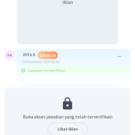
Iklan
Alifa A
Level 16
14 Desember 2023 02:10
Jawaban terverifikasi
Orientasi merupakan tahap memperkenalkan
tokoh utama dan hubungan antara tokoh dalam
cerita serta penataan cerita. Jadi jawaban yg
tepat adalah C
Buka akses jawaban yang telah terverifikasi
·
0.0
(
0
)
Balas
Beri Rating
Lihat Iklan