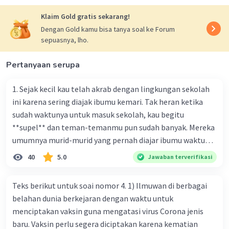
Klaim Gold gratis sekarang!
·
0.0
(
0
)
Balas
Beri Rating
Dengan Gold kamu bisa tanya soal ke Forum
sepuasnya, lho.
Pertanyaan serupa
1. Sejak kecil kau telah akrab dengan lingkungan sekolah
ini karena sering diajak ibumu kemari. Tak heran ketika
sudah waktunya untuk masuk sekolah, kau begitu
**supel** dan teman-temanmu pun sudah banyak. Mereka
umumnya murid-murid yang pernah diajar ibumu waktu
kelas satu. Sedangkan aku? Aku waktu itu baru saja pindah
40
5.0
Jawaban terverifikasi
ke kota kecil ini. Makna kata bercetak tebal dalam kutipan
cerpen tersebut adalah .... A. ramah C. santun B. sopan D.
Teks berikut untuk soai nomor 4. 1) Ilmuwan di berbagai
baik
belahan dunia berkejaran dengan waktu untuk
menciptakan vaksin guna mengatasi virus Corona jenis
baru. Vaksin perlu segera diciptakan karena kematian