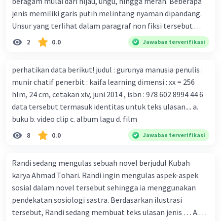
beragam mulai dari hijau, ungu, hingga merah. Beberapa
kekebalan, Melbourne, Julian Druce, menyatakan mereka
jenis memiliki garis putih melintang nyaman dipandang.
mengembangkan virus Corona versi laboratorium dari
Unsur yang terlihat dalam paragraf non fiksi tersebut
tubuh pasien yang terinfeksi untuk uji coba. Tanggapan
adalah... A. cara menyajikan isi buku B. bahasa yang
2
0.0
Jawaban terverifikasi
yang sesuai dengan berita tersebut adalah ... A.
digunakan C. tokoh dan penokohan D. penyajian alur cerita
Pemerintah Australia telah tanggap menghadapi
perhatikan data berikut! judul : gurunya manusia penulis :
serangan virus Corona dengan menemukan vaksin virus
munir chatif penerbit : kaifa learning dimensi : xx = 256
tersebut. B. Para ilmuan perlu segera mempelajari virus
hlm, 24 cm, cetakan xiv, juni 2014 , isbn : 978 602 8994 44 6
corona yang menjadi masalah besar bagi kesehatan dunia
data tersebut termasuk identitas untuk teks ulasan.... a.
karena persebarannya sangat cepat. C. Masyarakat perlu
buku b. video clip c. album lagu d. film
mawas diri dan menjaga kesehatan dalam menghadapi
serangan virus corona yang mulai menyebar di Indonesia,
8
0.0
Jawaban terverifikasi
D. Virus corona menjadi masalah besar bagi kesehatan
manusia.
Randi sedang mengulas sebuah novel berjudul Kubah
karya Ahmad Tohari. Randi ingin mengulas aspek-aspek
sosial dalam novel tersebut sehingga ia menggunakan
pendekatan sosiologi sastra. Berdasarkan ilustrasi
tersebut, Randi sedang membuat teks ulasan jenis … A.