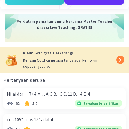
Perdalam pemahamanmu bersama Master Teacher
di sesi Live Teaching, GRATIS!
Klaim Gold gratis sekarang!
Dengan Gold kamu bisa tanya soal ke Forum
sepuasnya, lho.
Pertanyaan serupa
Nilai dari |−7+4|=… A. 3 B. −3 C. 11 D. −4 E. 4
62
5.0
Jawaban terverifikasi
cos 105° - cos 15° adalah
Jawaban terverifikasi