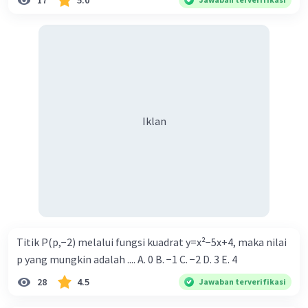
17
5.0
Iklan
Titik P(p,−2) melalui fungsi kuadrat y=x²−5x+4, maka nilai
p yang mungkin adalah .... A. 0 B. −1 C. −2 D. 3 E. 4
28
4.5
Jawaban terverifikasi