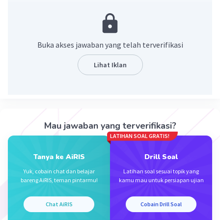
3^5=b^5
jadi nilai b adalah 3.
·
0.0
(
0
)
Balas
Beri Rating
Buka akses jawaban yang telah terverifikasi
Lihat Iklan
Mau jawaban yang terverifikasi?
Iklan
LATIHAN SOAL GRATIS!
Tanya ke AiRIS
Drill Soal
Yuk, cobain chat dan belajar
Latihan soal sesuai topik yang
bareng AiRIS, teman pintarmu!
kamu mau untuk persiapan ujian
Chat AiRIS
Cobain Drill Soal