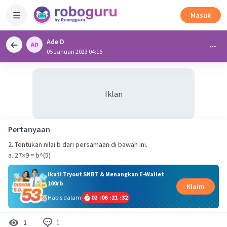
Masuk
Ade D
05 Januari 2023 04:16
Iklan
Pertanyaan
2. Tentukan nilai b dari persamaan di bawah ini.
a. 27×9 = b^(5)
Ikuti Tryout SNBT & Menangkan E-Wallet
100rb
Klaim
Habis dalam
02
:
06
:
21
:
31
1
1