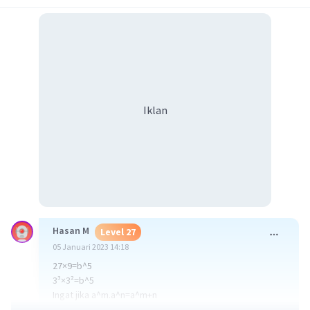
Iklan
Hasan M
Level 27
05 Januari 2023 14:18
27×9=b^5
3³×3²=b^5
Ingat jika a^m.a^n=a^m+n
3^3+2=b^5