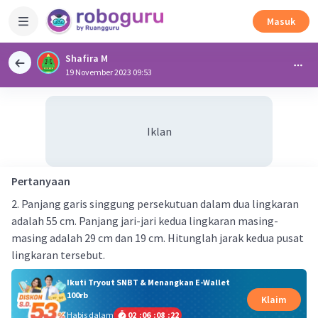
Masuk
Shafira M
19 November 2023 09:53
Iklan
Pertanyaan
2. Panjang garis singgung persekutuan dalam dua lingkaran
adalah 55 cm. Panjang jari-jari kedua lingkaran masing-
masing adalah 29 cm dan 19 cm. Hitunglah jarak kedua pusat
lingkaran tersebut.
Ikuti Tryout SNBT & Menangkan E-Wallet
100rb
Klaim
Habis dalam
02
:
06
:
08
:
22