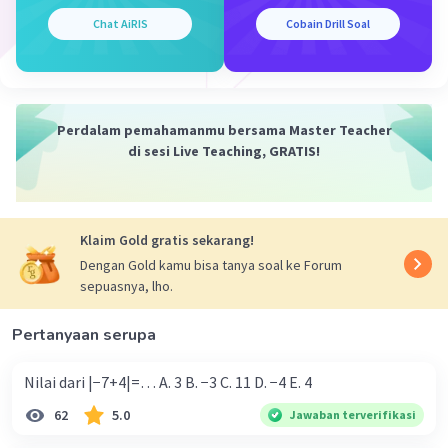
Chat AiRIS
Cobain Drill Soal
·
3.8
(
12
)
Balas
Beri Rating
Perdalam pemahamanmu bersama Master Teacher
di sesi Live Teaching, GRATIS!
Iklan
Klaim Gold gratis sekarang!
Dengan Gold kamu bisa tanya soal ke Forum
sepuasnya, lho.
Pertanyaan serupa
Nilai dari |−7+4|=… A. 3 B. −3 C. 11 D. −4 E. 4
62
5.0
Jawaban terverifikasi