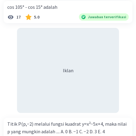
cos 105° - cos 15° adalah
17
5.0
Jawaban terverifikasi
Iklan
Titik P(p,−2) melalui fungsi kuadrat y=x²−5x+4, maka nilai
p yang mungkin adalah .... A. 0 B. −1 C. −2 D. 3 E. 4