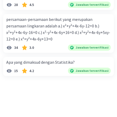
28
4.5
Jawaban terverifikasi
persamaan-persamaan berikut yang merupakan
persamaan lingkaran adalah a.) x²+y²+4x-6y-12=0 b.)
x²+y²+4x-6y-16=0 c.) x²-y²+4x-6y+16=0 d.) x²+y²+4x-6y+5xy-
12=0 e.) x²+y²+4x-6y+13=0
34
3.0
Jawaban terverifikasi
Apa yang dimaksud dengan Statistika?
15
4.2
Jawaban terverifikasi