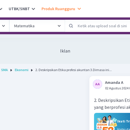
UTBK/SNBT
Produk Ruangguru
Iklan
SMA
Ekonomi
2. Deskripsikan Etika profesi akuntan 3.Dimasa ini...
Amanda A
02 Agustus 2024 
2. Deskripsikan E
yang berprofesi 
Ikuti T
Habis d