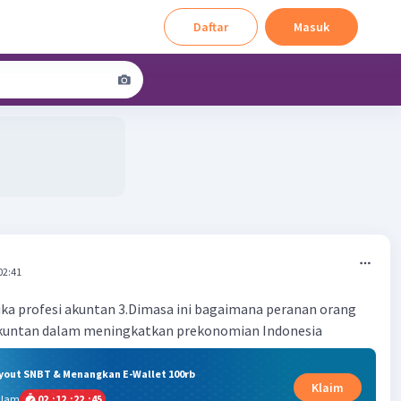
Daftar
Masuk
02:41
tika profesi akuntan 3.Dimasa ini bagaimana peranan orang
akuntan dalam meningkatkan prekonomian Indonesia
ryout SNBT & Menangkan E-Wallet 100rb
Klaim
alam
02
:
12
:
22
:
44