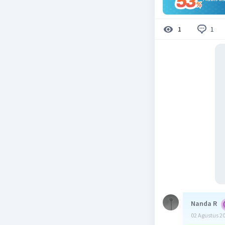
1
1
Nanda R
02 Agustus 2