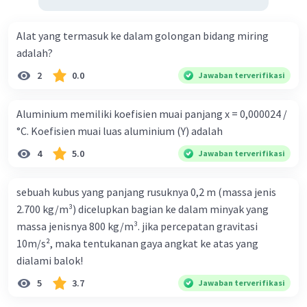
Alat yang termasuk ke dalam golongan bidang miring
adalah?
2
0.0
Jawaban terverifikasi
Aluminium memiliki koefisien muai panjang x = 0,000024 /
°C. Koefisien muai luas aluminium (Y) adalah
4
5.0
Jawaban terverifikasi
sebuah kubus yang panjang rusuknya 0,2 m (massa jenis
2.700 kg/m³) dicelupkan bagian ke dalam minyak yang
massa jenisnya 800 kg/m³. jika percepatan gravitasi
10m/s², maka tentukanan gaya angkat ke atas yang
dialami balok!
5
3.7
Jawaban terverifikasi