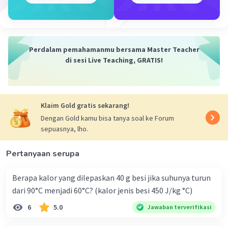
Perdalam pemahamanmu bersama Master Teacher
Iklan
di sesi Live Teaching, GRATIS!
Klaim Gold gratis sekarang!
Dengan Gold kamu bisa tanya soal ke Forum
sepuasnya, lho.
Pertanyaan serupa
Berapa kalor yang dilepaskan 40 g besi jika suhunya turun
dari 90°C menjadi 60°C? (kalor jenis besi 450 J/kg °C)
6
5.0
Jawaban terverifikasi