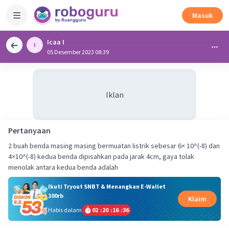
Masuk
Icaa I
05 Desember 2023 08:39
Iklan
Pertanyaan
2 buah benda masing masing bermuatan listrik sebesar 6× 10^(-8) dan
4×10^(-8) kedua benda dipisahkan pada jarak 4cm, gaya tolak
menolak antara kedua benda adalah
Ikuti Tryout SNBT & Menangkan E-Wallet
100rb
Klaim
Habis dalam
02
:
20
:
16
:
36