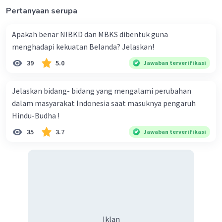
dapat diartikan sebagai nilai dan makna yang
Pertanyaan serupa
terkandung dalam peristiwa atau kejadian masa
lalu yang berhubungan dengan kehidupan sosial
Apakah benar NIBKD dan MBKS dibentuk guna
manusia. Makna sosial ini penting untuk
menghadapi kekuatan Belanda? Jelaskan!
dipahami agar kita dapat memahami lebih baik
39
5.0
Jawaban terverifikasi
tentang masa lalu dan mengambil hikmah
darinya.
Jelaskan bidang- bidang yang mengalami perubahan
dalam masyarakat Indonesia saat masuknya pengaruh
·
0.0
(
0
)
Balas
Beri Rating
Hindu-Budha !
35
3.7
Jawaban terverifikasi
Iklan
Iklan