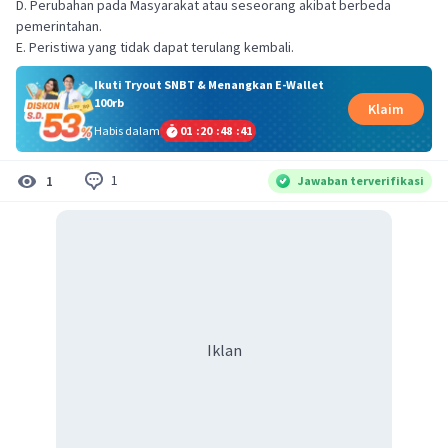
D. Perubahan pada Masyarakat atau seseorang akibat berbeda
pemerintahan.
E. Peristiwa yang tidak dapat terulang kembali.
Ikuti Tryout SNBT & Menangkan E-Wallet
100rb
Klaim
Habis dalam
01
:
20
:
48
:
41
1
1
Jawaban terverifikasi
Iklan