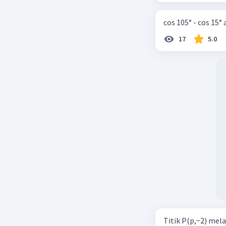
cos 105° - cos 15°
17
5.0
Titik P(p,−2) mel