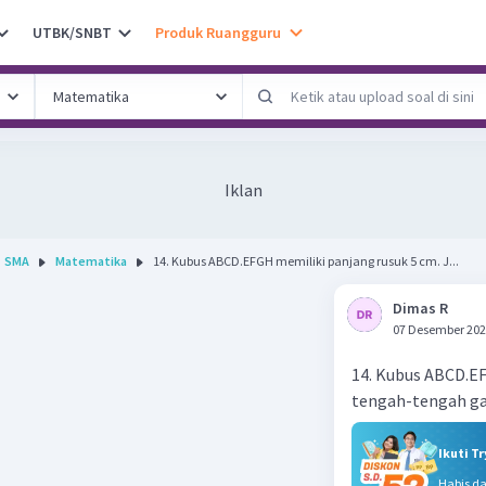
UTBK/SNBT
Produk Ruangguru
Iklan
SMA
Matematika
14. Kubus ABCD.EFGH memiliki panjang rusuk 5 cm. J...
Dimas R
07 Desember 202
14. Kubus ABCD.EFG
tengah-tengah gari
Ikuti T
Habis d