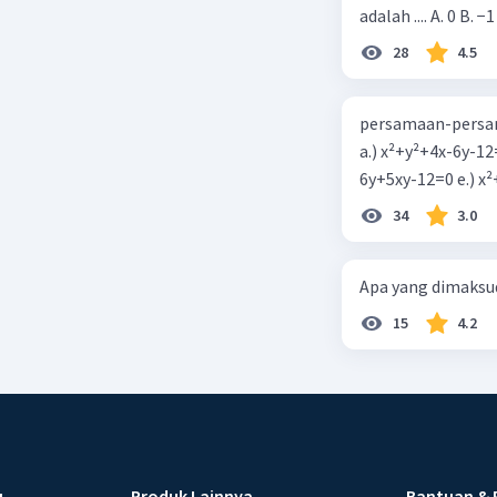
adalah .... A. 0 B. −1
28
4.5
persamaan-persam
a.) x²+y²+4x-6y-12
6y+5xy-1
34
3.0
Apa yang dimaksud
15
4.2
u
Produk Lainnya
Bantuan & 