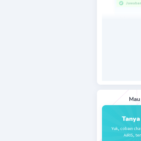
Jawaban 
ini ya
Beri R
Mau 
Tanya
Yuk, cobain cha
AiRIS, te