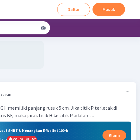
Daftar
Masuk
3 22:40
H memiliki panjang rusuk 5 cm. Jika titik P terletak di
s BF, maka jarak titik H ke titik P adalah….
ryout SNBT & Menangkan E-Wallet 100rb
Klaim
alam
00
:
05
:
48
:
56