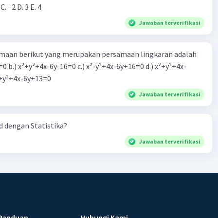
 C. −2 D. 3 E. 4
Jawaban terverifikasi
aan berikut yang merupakan persamaan lingkaran adalah
=0 b.) x²+y²+4x-6y-16=0 c.) x²-y²+4x-6y+16=0 d.) x²+y²+4x-
2=0 e.) x²+y²+4x-6y+13=0
Jawaban terverifikasi
 dengan Statistika?
Jawaban terverifikasi
Panduan
Hubungi Kami