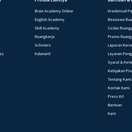
Brain Academy Online
Kredensial P
English Academy
Beasiswa Ru
Skill Academy
Cicilan Ruang
Ruangkerja
Promo Ruang
Schoters
Laporan Kere
ess
Kalananti
Layanan Pen
Syarat & Ket
Kebijakan Pri
Tentang Kami
Kontak Kami
Press Kit
Bantuan
Karir