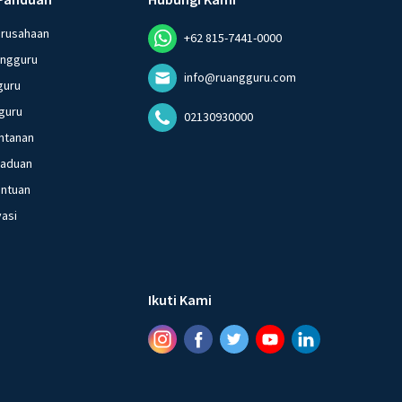
erusahaan
+62 815-7441-0000
angguru
info@ruangguru.com
guru
guru
02130930000
ntanan
gaduan
entuan
vasi
Ikuti Kami