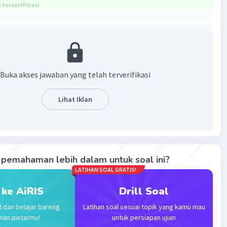
terverifikasi
Buka akses jawaban yang telah terverifikasi
Lihat Iklan
·
0.0
(
0
)
Balas
ating
pemahaman lebih dalam untuk soal ini?
LATIHAN SOAL GRATIS!
 ke AiRIS
Drill Soal
t dan belajar bareng
Latihan soal sesuai topik yang kamu mau
man pintarmu!
untuk persiapan ujian
Iklan