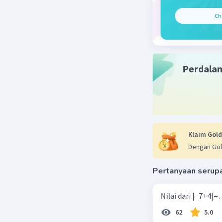
Ch
Perdala
Klaim Gold
Dengan Gol
Pertanyaan serup
62
5.0