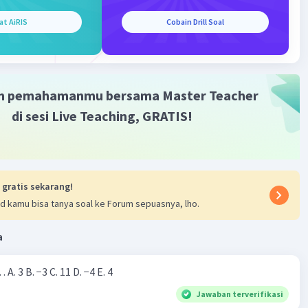
at AiRIS
Cobain Drill Soal
m pemahamanmu bersama Master Teacher
di sesi Live Teaching, GRATIS!
 gratis sekarang!
d kamu bisa tanya soal ke Forum sepuasnya, lho.
a
Nilai dari |−7+4|=… A. 3 B. −3 C. 11 D. −4 E. 4
Jawaban terverifikasi