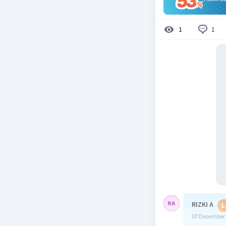
1
1
RIZKI A
L
07 Desember 