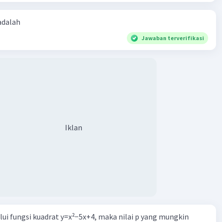
 adalah
Jawaban terverifikasi
Iklan
alui fungsi kuadrat y=x²−5x+4, maka nilai p yang mungkin