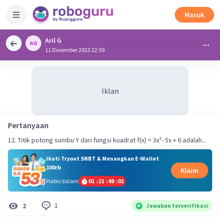
Masuk
Aril G
11 Desember 2023 22:59
Iklan
Pertanyaan
12. Titik potong sumbu Y dari fungsi kuadrat f(x) = 3x²- 5x + 6 adalah...
Ikuti Tryout SNBT & Menangkan E-Wallet
100rb
Klaim
Habis dalam
01
:
21
:
49
:
01
1
2
Jawaban terverifikasi