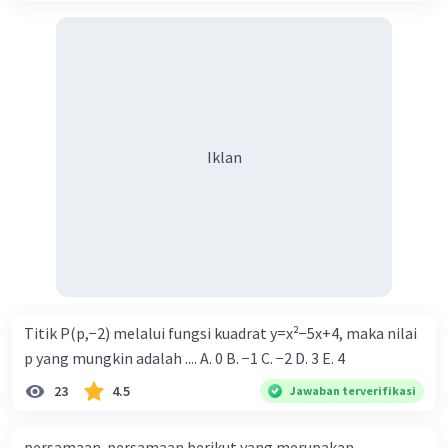
Iklan
Titik P(p,−2) melalui fungsi kuadrat y=x²−5x+4, maka nilai
p yang mungkin adalah .... A. 0 B. −1 C. −2 D. 3 E. 4
23
4.5
Jawaban terverifikasi
persamaan-persamaan berikut yang merupakan