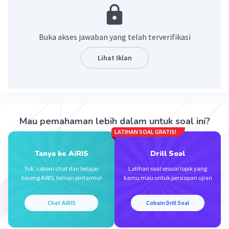
Pembahasan
f(x) = 3x² - 5x + 6
Buka akses jawaban yang telah terverifikasi
Titik potong dgn sumbu Y, artinya nilai x = 0
maka
Lihat Iklan
f(0) = 3.0² - 5.0 + 6
= 6
Jadi titik potong dgn sumbu Y adalah (0,6)
Mau pemahaman lebih dalam untuk soal ini?
·
5.0
(
1
)
Balas
Beri Rating
LATIHAN SOAL GRATIS!
Tanya ke AiRIS
Drill Soal
Yuk, cobain chat dan belajar
Latihan soal sesuai topik yang
bareng AiRIS, teman pintarmu!
kamu mau untuk persiapan ujian
Chat AiRIS
Cobain Drill Soal
Iklan