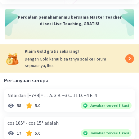
Perdalam pemahamanmu bersama Master Teacher
di sesi Live Teaching, GRATIS!
Klaim Gold gratis sekarang!
Dengan Gold kamu bisa tanya soal ke Forum
sepuasnya, lho.
Pertanyaan serupa
Nilai dari |−7+4|=… A. 3 B. −3 C. 11 D. −4 E. 4
58
5.0
Jawaban terverifikasi
cos 105° - cos 15° adalah
17
5.0
Jawaban terverifikasi