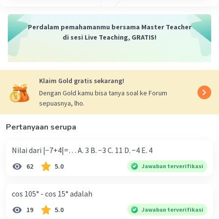
Perdalam pemahamanmu bersama Master Teacher
di sesi Live Teaching, GRATIS!
Klaim Gold gratis sekarang!
Iklan
Dengan Gold kamu bisa tanya soal ke Forum
sepuasnya, lho.
Pertanyaan serupa
Nilai dari |−7+4|=… A. 3 B. −3 C. 11 D. −4 E. 4
62
5.0
Jawaban terverifikasi
cos 105° - cos 15° adalah
19
5.0
Jawaban terverifikasi