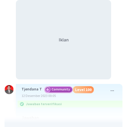
Iklan
Tjendana T
Community
Level 100
12 Desember 2023 00:05
Jawaban terverifikasi
Jawaban
([(-9 + √113)/2], 0) dan ([(-9 - √113)/2], 0)