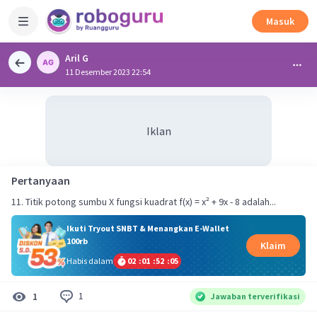
Masuk
Aril G
11 Desember 2023 22:54
Iklan
Pertanyaan
11. Titik potong sumbu X fungsi kuadrat f(x) = x² + 9x - 8 adalah...
Ikuti Tryout SNBT & Menangkan E-Wallet
100rb
Klaim
Habis dalam
02
:
01
:
52
:
05
1
1
Jawaban terverifikasi