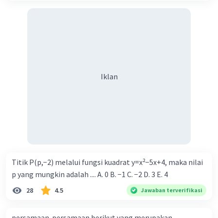
Iklan
Titik P(p,−2) melalui fungsi kuadrat y=x²−5x+4, maka nilai
p yang mungkin adalah .... A. 0 B. −1 C. −2 D. 3 E. 4
28
4.5
Jawaban terverifikasi
persamaan-persamaan berikut yang merupakan