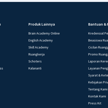
u
Produk Lainnya
Bantuan & 
Brain Academy Online
Kredensial P
English Academy
Beasiswa Ru
Skill Academy
Cicilan Ruang
Ruangkerja
Promo Ruang
Schoters
Laporan Kere
ess
Kalananti
Layanan Pen
Syarat & Ket
Kebijakan Pri
Tentang Kami
Kontak Kami
Press Kit