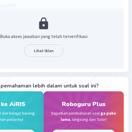
nya 1500
·
0.0
(
0
)
Balas
ating
Buka akses jawaban yang telah terverifikasi
vel 69
 2024 05:57
Lihat Iklan
terverifikasi
Iklan
pemahaman lebih dalam untuk soal ini?
·
0.0
(
0
)
Balas
ating
 ke AiRIS
Roboguru Plus
t dan belajar bareng
Dapatkan pembahasan soal
ga pake
man pintarmu!
lama
, langsung dari Tutor!