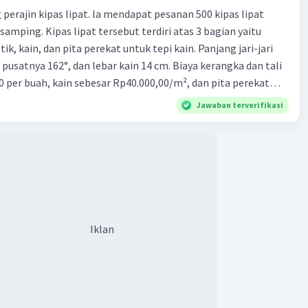
perajin kipas lipat. la mendapat pesanan 500 kipas lipat
samping. Kipas lipat tersebut terdiri atas 3 bagian yaitu
ik, kain, dan pita perekat untuk tepi kain. Panjang jari-jari
 pusatnya 162°, dan lebar kain 14 cm. Biaya kerangka dan tali
0 per buah, kain sebesar Rp40.000,00/m², dan pita perekat
 tersebut dijual dengan harga Rp6.500,00 per buah. Tentukan
Jawaban terverifikasi
yang diperoleh Bu Ambar.
Iklan