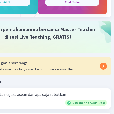
at AiRIS
Chat Tutor
m pemahamanmu bersama Master Teacher
di sesi Live Teaching, GRATIS!
 gratis sekarang!
d kamu bisa tanya soal ke Forum sepuasnya, lho.
a
a negara asean dan apa saja sebutkan
Jawaban terverifikasi