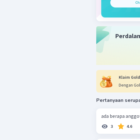
Ch
Perdala
Klaim Gold
Dengan Gol
Pertanyaan serup
ada berapa anggot
3
4.6