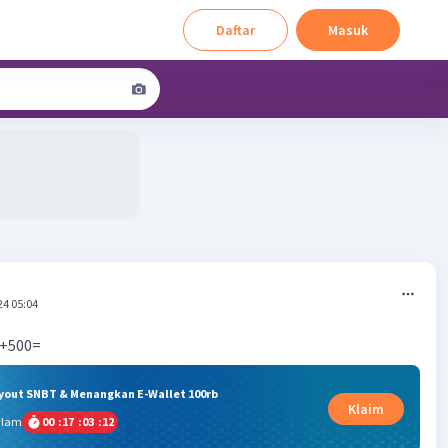
Daftar
Masuk
24 05:04
+500=
ryout SNBT & Menangkan E-Wallet 100rb
Klaim
alam
00
:
17
:
03
:
12