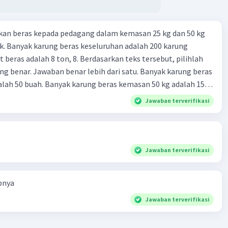
kan beras kepada pedagang dalam kemasan 25 kg dan 50 kg
. Banyak karung beras keseluruhan adalah 200 karung
 beras adalah 8 ton, 8. Berdasarkan teks tersebut, pilihlah
g benar. Jawaban benar lebih dari satu. Banyak karung beras
lah 50 buah. Banyak karung beras kemasan 50 kg adalah 150
 beras dalam kemasan 25 kg adalah 2 ton. Perbandingan berat
Jawaban terverifikasi
g dan 50 kg dalam truk adalah 1: 3. 9. Berdasarkan teks
ya setiap beras karung kecil adalah Rp7.500 dan karung besar
ah biaya angkut semua beras yang harus dibayar oleh Bu
00 C. Rp2.312.000 B. Rp2.475.000 D. Rp2.280.000
Jawaban terverifikasi
bnya
Jawaban terverifikasi