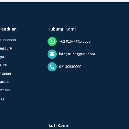
Panduan
Hubungi Kami
erusahaan
+62 815-7441-0000
angguru
info@ruangguru.com
guru
guru
02130930000
ntanan
gaduan
entuan
vasi
Ikuti Kami