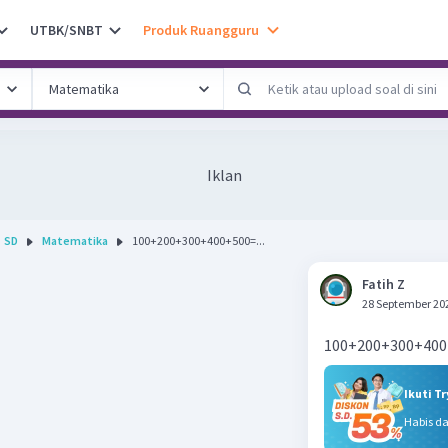
UTBK/SNBT
Produk Ruangguru
Iklan
SD
Matematika
100+200+300+400+500=...
Fatih Z
28 September 20
100+200+300+400
Ikuti T
Habis d