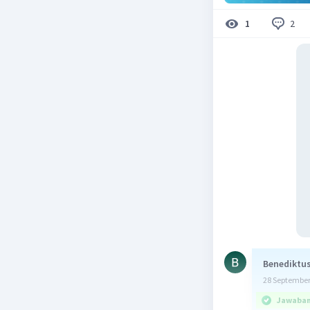
2
1
Benediktus
28 September
Jawaban 