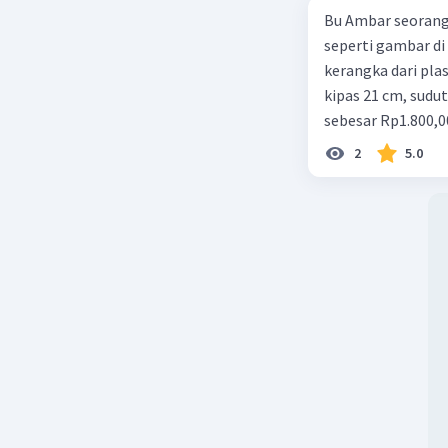
Bu Ambar seorang 
seperti gambar di 
kerangka dari plast
kipas 21 cm, sudut
sebesar Rp1.800,0
Rp350,00/m. Kipas
2
5.0
total keuntungan 