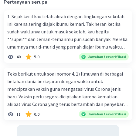
Pertanyaan serupa
transportasi, pengobatan, komunikasi, dan masih
banyak lagi. Konjungsi "dan" digunakan untuk
menambahkan informasi atau elemen tambahan dalam
1. Sejak kecil kau telah akrab dengan lingkungan sekolah
kalimat.
ini karena sering diajak ibumu kemari. Tak heran ketika
sudah waktunya untuk masuk sekolah, kau begitu
·
0.0
(
0
)
Balas
Beri Rating
**supel** dan teman-temanmu pun sudah banyak. Mereka
umumnya murid-murid yang pernah diajar ibumu waktu
kelas satu. Sedangkan aku? Aku waktu itu baru saja pindah
40
5.0
Jawaban terverifikasi
ke kota kecil ini. Makna kata bercetak tebal dalam kutipan
cerpen tersebut adalah .... A. ramah C. santun B. sopan D.
Teks berikut untuk soai nomor 4. 1) Ilmuwan di berbagai
baik
belahan dunia berkejaran dengan waktu untuk
menciptakan vaksin guna mengatasi virus Corona jenis
baru. Vaksin perlu segera diciptakan karena kematian
akibat virus Corona yang terus bertambah dan penyebaran
virus yang kian meluas. 2) Pada Jum'at (7-2-2020), Komisi
11
0.0
Jawaban terverifikasi
Kesehatan Nasional Cina mencatat jumlah kematian
akibat virus Corona baru telah mencapai 636 kasus,
sedangkan jumlah warga yang terinfeksi menjadi 31.161