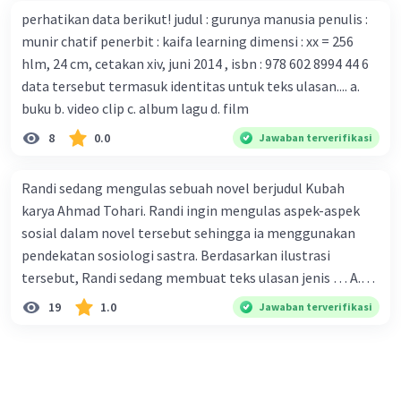
perhatikan data berikut! judul : gurunya manusia penulis :
serangan virus Corona dengan menemukan vaksin virus
munir chatif penerbit : kaifa learning dimensi : xx = 256
tersebut. B. Para ilmuan perlu segera mempelajari virus
hlm, 24 cm, cetakan xiv, juni 2014 , isbn : 978 602 8994 44 6
corona yang menjadi masalah besar bagi kesehatan dunia
data tersebut termasuk identitas untuk teks ulasan.... a.
karena persebarannya sangat cepat. C. Masyarakat perlu
buku b. video clip c. album lagu d. film
mawas diri dan menjaga kesehatan dalam menghadapi
serangan virus corona yang mulai menyebar di Indonesia,
8
0.0
Jawaban terverifikasi
D. Virus corona menjadi masalah besar bagi kesehatan
manusia.
Randi sedang mengulas sebuah novel berjudul Kubah
karya Ahmad Tohari. Randi ingin mengulas aspek-aspek
sosial dalam novel tersebut sehingga ia menggunakan
pendekatan sosiologi sastra. Berdasarkan ilustrasi
tersebut, Randi sedang membuat teks ulasan jenis … A.
deskriptif B. objektif C. informatif D. kritis
19
1.0
Jawaban terverifikasi