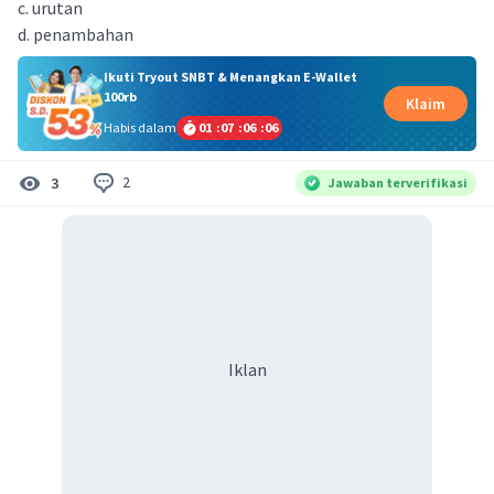
c. urutan
d. penambahan
Ikuti Tryout SNBT & Menangkan E-Wallet
100rb
Klaim
Habis dalam
01
:
07
:
06
:
05
2
3
Jawaban terverifikasi
Iklan