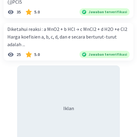
(j)PCI5
35
5.0
Jawaban terverifikasi
Diketahui reaksi : a MnO2 + b HCl → c MnCl2 + d H2O +e Cl2
Harga koefisien a, b, c, d, dan e secara berturut-turut
adalah ...
25
5.0
Jawaban terverifikasi
Iklan