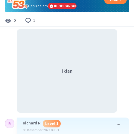
Habis dalam
01
:
03
:
46
:
40
1
2
Iklan
Richard R
Level 1
06 Desember 2023 08:53