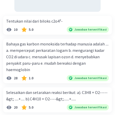
Tentukan nilai dari biloks c2o4²-
10
5.0
Jawaban terverifikasi
Bahaya gas karbon monoksida terhadap manusia adalah ....
a. mempercepat perkaratan logam b. mengurangi kadar
CO2 di udara c. merusak lapisan ozon d. menyebabkan
penyakit paru-paru e. mudah bereaksi dengan
haemoglobin
28
1.0
Jawaban terverifikasi
Selesaikan dan setarakan reaksi berikut: a). C3H8 + O2-----
&gt; .....+..... b).C4H10 + O2----&gt;.......+......
20
5.0
Jawaban terverifikasi