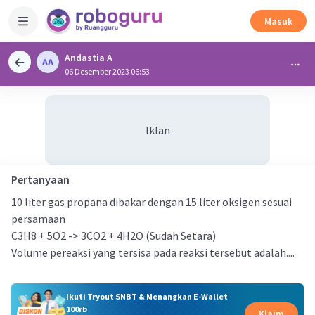
Masuk
Andastia A
06 Desember 2023 06:53
Iklan
Pertanyaan
10 liter gas propana dibakar dengan 15 liter oksigen sesuai
persamaan
C3H8 + 5O2 -> 3CO2 + 4H2O (Sudah Setara)
Volume pereaksi yang tersisa pada reaksi tersebut adalah....
Ikuti Tryout SNBT & Menangkan E-Wallet
100rb
Klaim