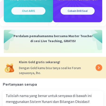
adalah 50 liter.
Volume oksigen yang tersedia adalah 15
Chat AiRIS
Cobain Drill Soal
liter.
Karena volume oksigen yang tersedia lebih
kecil daripada volume oksigen yang
dibutuhkan, maka oksigen yang tersisa
Perdalam pemahamanmu bersama Master Teacher
adalah
negatif
.
di sesi Live Teaching, GRATIS!
Semoga membantu!
·
5.0
(
1
)
Balas
Beri Rating
Klaim Gold gratis sekarang!
Dengan Gold kamu bisa tanya soal ke Forum
sepuasnya, lho.
Pertanyaan serupa
Tulislah nama yang benar untuk senyawa di bawah ini
Iklan
menggunakan Sistem Yunani dan Bilangan Oksidasi!