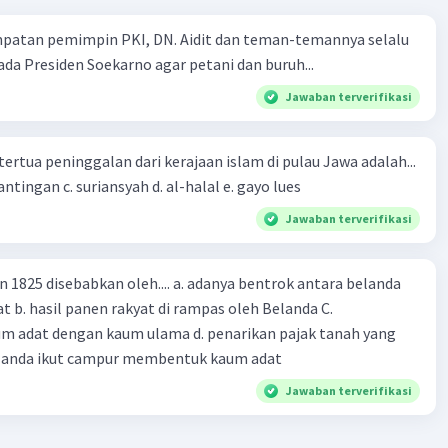
mpatan pemimpin PKI, DN. Aidit dan teman-temannya selalu
a Presiden Soekarno agar petani dan buruh...
Jawaban terverifikasi
tertua peninggalan dari kerajaan islam di pulau Jawa adalah...
a. tua palopo b. mantingan c. suriansyah d. al-halal e. gayo lues
Jawaban terverifikasi
n 1825 disebabkan oleh.... a. adanya bentrok antara belanda
 b. hasil panen rakyat di rampas oleh Belanda C.
m adat dengan kaum ulama d. penarikan pajak tanah yang
Belanda ikut campur membentuk kaum adat
Jawaban terverifikasi