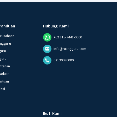
Panduan
Hubungi Kami
erusahaan
+62 815-7441-0000
angguru
info@ruangguru.com
guru
guru
02130930000
ntanan
gaduan
entuan
vasi
Ikuti Kami