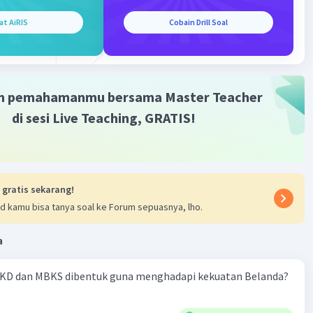
at AiRIS
Cobain Drill Soal
nya Interaksi dengan Masyarakat Lain
Iklan
akat Bersikap Tradisional
ikan Rendah
gka Buruk Terhadap Budaya Asing
m pemahamanmu bersama Master Teacher
an Ideologi
ingan yang Tertanam Kuat
di sesi Live Teaching, GRATIS!
pan Masyarakat yang Terasing
·
0.0
(
0
)
Balas
ating
 gratis sekarang!
d kamu bisa tanya soal ke Forum sepuasnya, lho.
a
KD dan MBKS dibentuk guna menghadapi kekuatan Belanda?