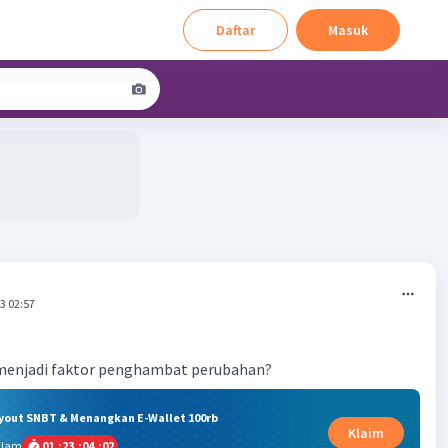
Daftar
Masuk
3 02:57
g menjadi faktor penghambat perubahan?
ryout SNBT & Menangkan E-Wallet 100rb
Klaim
alam
01
:
23
:
04
:
02