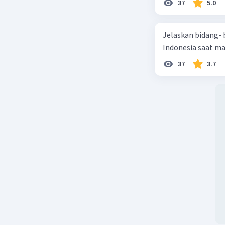
37
5.0
Jelaskan bidang-
Indonesia saat m
37
3.7