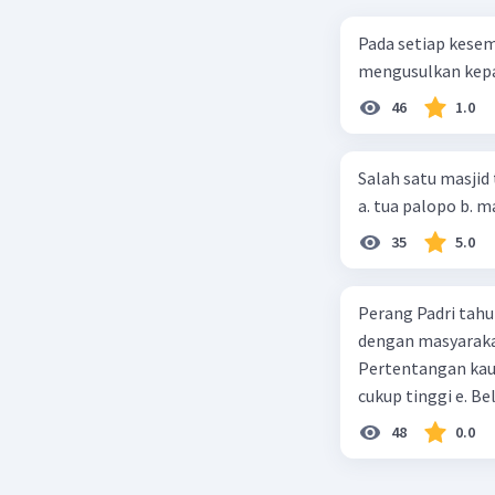
Pada setiap kese
mengusulkan kepad
46
1.0
Salah satu masjid 
35
5.0
Perang Padri tahu
dengan masyarakat
Pertentangan kau
cukup tinggi e. 
48
0.0