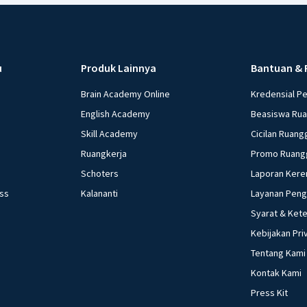
u
Produk Lainnya
Bantuan & 
Brain Academy Online
Kredensial P
English Academy
Beasiswa Ru
Skill Academy
Cicilan Ruang
Ruangkerja
Promo Ruang
Schoters
Laporan Kere
ess
Kalananti
Layanan Pen
Syarat & Ket
Kebijakan Pri
Tentang Kami
Kontak Kami
Press Kit