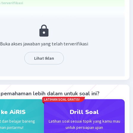
terverifikasi
ang tepat untuk soal tersebut adalah
eberapa faktor yang menghambat terjadinya perubahan.
g berhubungan dengan masyarakat lain
mbangan ilmu pengetahuan yang terlambat
Buka akses jawaban yang telah terverifikasi
masyarakat yang sangat tradisional
a kepentingan-kepentingan yang telah tertanam kuat
Lihat Iklan
akut akan terjadi kegoyahan pada integrasi sosial yang
gka pada hal-hal baru atau asing (sikap tertutup)
tan-hambatan yang bersifat ideologis
pemahaman lebih dalam untuk soal ini?
·
0.0
(
0
)
Balas
ating
LATIHAN SOAL GRATIS!
 ke AiRIS
Drill Soal
evel 94
t dan belajar bareng
Latihan soal sesuai topik yang kamu mau
2023 02:58
man pintarmu!
untuk persiapan ujian
terverifikasi