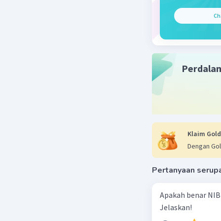
Ch
1. Kurang
2. Masyar
3. Pendid
4. Prasan
Perdala
5. Hambat
6. Kepent
7. Kehidu
Beri R
Klaim Gold
Dengan Gol
Pertanyaan serup
Apakah benar NIB
Jelaskan!