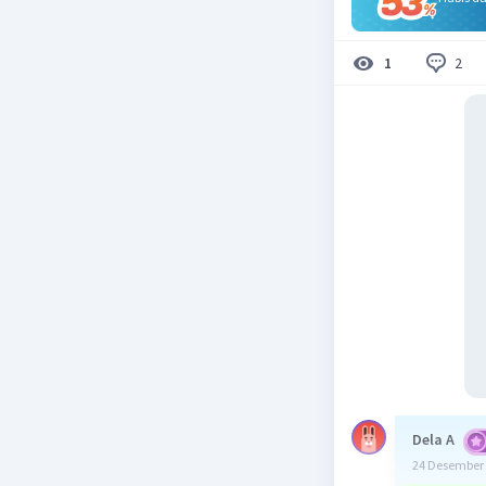
2
1
Dela A
24 Desember 