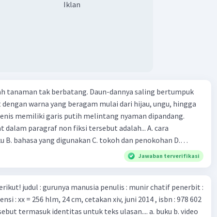
Iklan
ut menciptakan berbagai jenis inokulasi bersama sejumlah
 dan vaksin. Beberapa waktu lalu, Kepala Laboratorium
 dari Institut Peter Doherty untuk Infeksi dan kekebalan,
n Druce, menyatakan mereka mengembangkan virus Corona
ri tubuh pasien yang terinfeksi untuk uji coba. Tanggapan
 berita tersebut adalah ... A. Pemerintah Australia telah
pi serangan virus Corona dengan menemukan vaksin virus
lah tanaman tak berbatang. Daun-dannya saling bertumpuk
 ilmuan perlu segera mempelajari virus corona yang menjadi
t dengan warna yang beragam mulai dari hijau, ungu, hingga
i kesehatan dunia karena persebarannya sangat cepat. C.
enis memiliki garis putih melintang nyaman dipandang.
 mawas diri dan menjaga kesehatan dalam menghadapi
dalam paragraf non fiksi tersebut adalah... A. cara
rona yang mulai menyebar di Indonesia, D. Virus corona
ku B. bahasa yang digunakan C. tokoh dan penokohan D.
besar bagi kesehatan manusia.
ita
Jawaban terverifikasi
munir chatif penerbit :