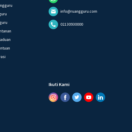
angguru
info@ruangguru.com
guru
guru
02130930000
ntanan
gaduan
entuan
vasi
Ikuti Kami