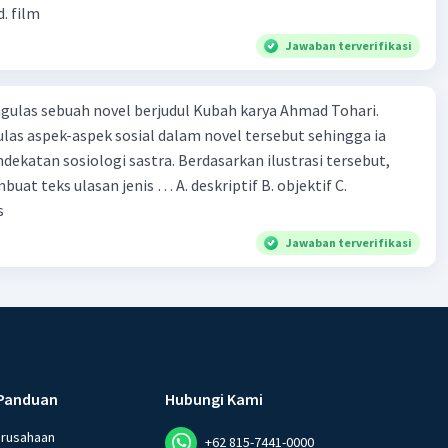
d. film
Jawaban terverifikasi
ulas sebuah novel berjudul Kubah karya Ahmad Tohari.
las aspek-aspek sosial dalam novel tersebut sehingga ia
ogi sastra. Berdasarkan ilustrasi tersebut,
eks ulasan jenis … A. deskriptif B. objektif C.
s
Jawaban terverifikasi
Panduan
Hubungi Kami
erusahaan
+62 815-7441-0000