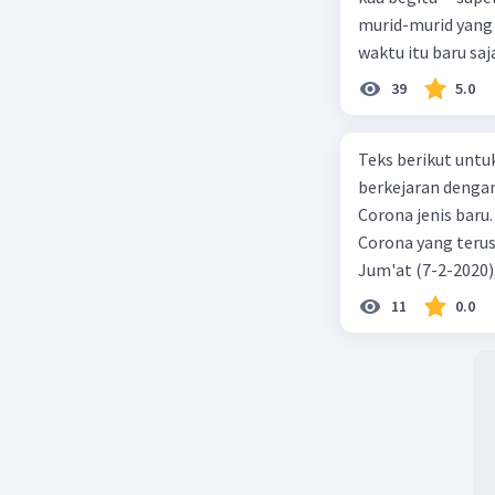
murid-murid yang 
waktu itu baru saj
39
5.0
Teks berikut untu
berkejaran denga
Corona jenis baru.
Corona yang terus
Jum'at (7-2-2020
akibat virus Coro
11
0.0
yang terinfeksi me
tempat vi kesehata
telah menyebar ke
kecepatan penuh 
penyakit pernapas
berupaya menemuk
mereka menciptaka