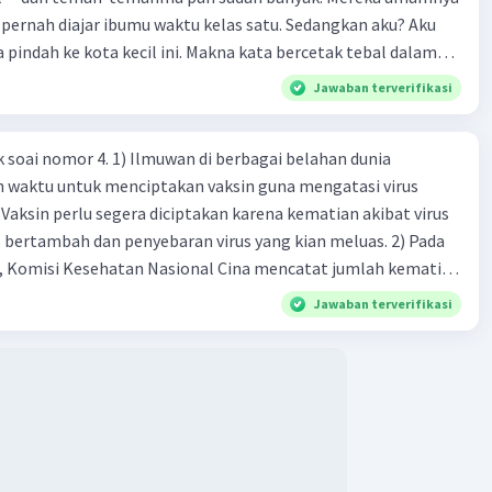
pernah diajar ibumu waktu kelas satu. Sedangkan aku? Aku
a pindah ke kota kecil ini. Makna kata bercetak tebal dalam
kutipan cerpen tersebut adalah .... A. ramah C. santun B. sopan D. baik
Jawaban terverifikasi
k soai nomor 4. 1) Ilmuwan di berbagai belahan dunia
n waktu untuk menciptakan vaksin guna mengatasi virus
 Vaksin perlu segera diciptakan karena kematian akibat virus
 bertambah dan penyebaran virus yang kian meluas. 2) Pada
), Komisi Kesehatan Nasional Cina mencatat jumlah kematian
na baru telah mencapai 636 kasus, sedangkan jumlah warga
Jawaban terverifikasi
njadi 31.161 kasus. Kasus terbanyak terjadi di Hubei, Cina,
n du niairus pertama muncul. Selain di Cina, virus itu kini
 lebih dari 25 negara. 3) Para ilmuwan bekerja dalam
untuk menemukan vaksin bagi virus Corona baru atau
an akut 2019-nCOV. Sebagai pusat epidemic, ilmuwan Cina
an vaksin bagi virus itu. Perkembangan terbaru adalah
n peta genetik virus. 4) Ilmuwan dari Australia, Kanada,