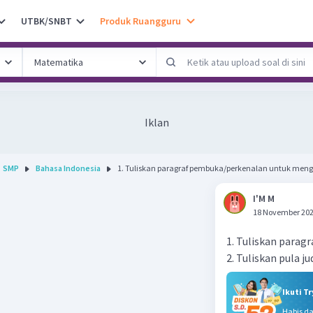
UTBK/SNBT
Produk Ruangguru
Iklan
SMP
Bahasa Indonesia
1. Tuliskan paragraf pembuka/perkenalan untuk meng.
I'M M
18 November 202
1. Tuliskan parag
2. Tuliskan pula j
Ikuti T
Habis d