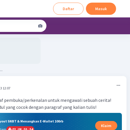
Daftar
Masuk
..
3 12:07
raf pembuka/perkenalan untuk mengawali sebuah cerita!
udul yang cocok dengan paragraf yang kalian tulis!
ryout SNBT & Menangkan E-Wallet 100rb
Klaim
alam
02
:
08
:
55
:
53