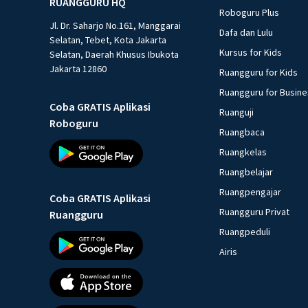
RUANGGURU HQ
Roboguru Plus
Jl. Dr. Saharjo No.161, Manggarai
Dafa dan Lulu
Selatan, Tebet, Kota Jakarta
Kursus for Kids
Selatan, Daerah Khusus Ibukota
Jakarta 12860
Ruangguru for Kids
Ruangguru for Busin
Coba GRATIS Aplikasi
Ruanguji
Roboguru
Ruangbaca
Ruangkelas
Ruangbelajar
Ruangpengajar
Coba GRATIS Aplikasi
Ruangguru Privat
Ruangguru
Ruangpeduli
Airis