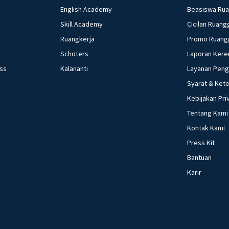
English Academy
Beasiswa Ru
Skill Academy
Cicilan Ruang
Ruangkerja
Promo Ruang
Schoters
Laporan Kere
ess
Kalananti
Layanan Pen
Syarat & Ket
Kebijakan Pri
Tentang Kami
Kontak Kami
Press Kit
Bantuan
Karir