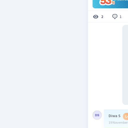
1
2
Diwa S
L
19 November 