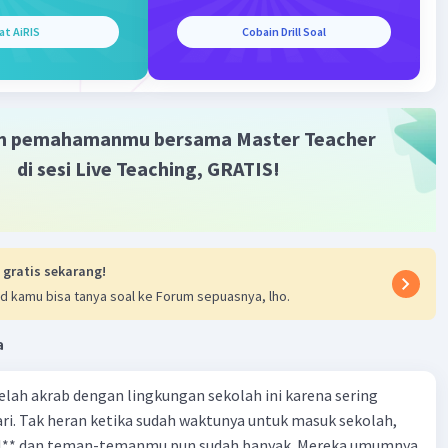
·
0.0
(
0
)
Balas
ating
at AiRIS
Cobain Drill Soal
m pemahamanmu bersama Master Teacher
di sesi Live Teaching, GRATIS!
Iklan
 gratis sekarang!
d kamu bisa tanya soal ke Forum sepuasnya, lho.
a
 telah akrab dengan lingkungan sekolah ini karena sering
ri. Tak heran ketika sudah waktunya untuk masuk sekolah,
el** dan teman-temanmu pun sudah banyak. Mereka umumnya