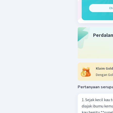
Beri R
Ch
Perdala
Klaim Gold
Dengan Gol
Pertanyaan serup
1. Sejak kecil kau
diajak ibumu kema
kau begitu **sup