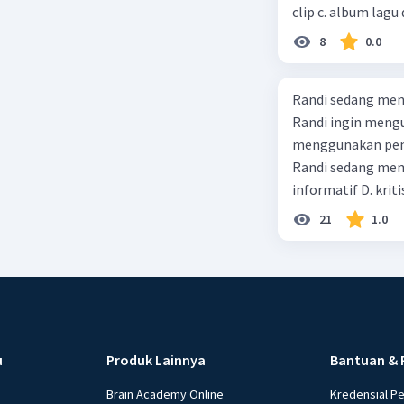
clip c. album lagu 
8
0.0
Randi sedang meng
Randi ingin mengu
menggunakan pendekatan sosiol
Randi sedang membuat t
informatif D. kriti
21
1.0
u
Produk Lainnya
Bantuan & 
Brain Academy Online
Kredensial P