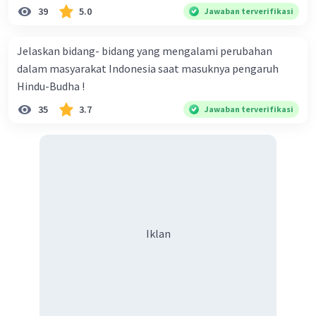
39
5.0
Jawaban terverifikasi
3.
Pengertian NICA, AFNEI, KNIL
:
Jelaskan bidang- bidang yang mengalami perubahan
•
NICA (Netherlands Indies Civil
dalam masyarakat Indonesia saat masuknya pengaruh
Administration)
: Pemerintahan sipil Belanda di
Hindu-Budha !
Indonesia pasca Perang Dunia II.
35
3.7
Jawaban terverifikasi
•
AFNEI (Allied Forces Netherlands East Indies)
:
Pasukan sekutu yang membantu Belanda
mengamankan kembali wilayah Indonesia
setelah Perang Dunia II.
•
KNIL (Koninklijk Nederlandsch-Indisch
Leger)
: Tentara kolonial Belanda di Hindia
Iklan
Belanda yang terlibat dalam konflik dengan
Indonesia.
Semoga membantu ya kak! °v°