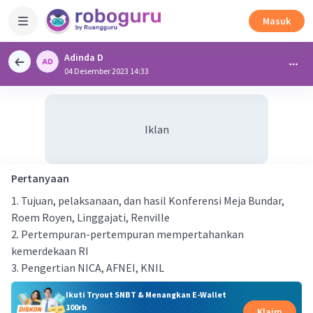
Masuk
Adinda D
04 Desember 2023 14:33
Iklan
Pertanyaan
1. Tujuan, pelaksanaan, dan hasil Konferensi Meja Bundar,
Roem Royen, Linggajati, Renville
2. Pertempuran-pertempuran mempertahankan
kemerdekaan RI
3. Pengertian NICA, AFNEI, KNIL
Ikuti Tryout SNBT & Menangkan E-Wallet
100rb
Klaim