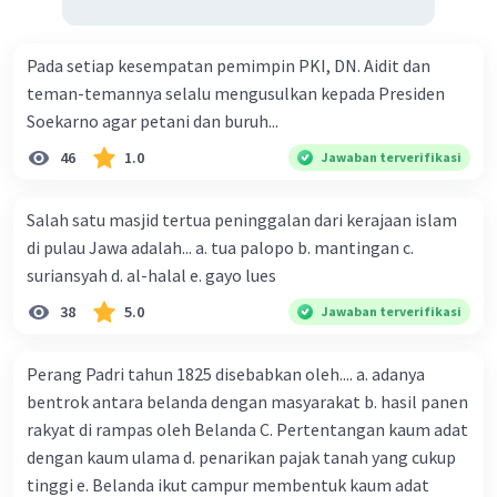
·
5.0
(
1
)
Balas
Beri Rating
Pada setiap kesempatan pemimpin PKI, DN. Aidit dan
teman-temannya selalu mengusulkan kepada Presiden
Nanda R
Community
Level 89
Soekarno agar petani dan buruh...
07 April 2024 07:02
46
1.0
Jawaban terverifikasi
Jawaban terverifikasi
Salah satu masjid tertua peninggalan dari kerajaan islam
Untuk jawaban pertama:
Iklan
di pulau Jawa adalah... a. tua palopo b. mantingan c.
Konferensi Meja Bundar: Tujuan utamanya adalah
suriansyah d. al-halal e. gayo lues
untuk menyelesaikan konflik antara Indonesia
dan Belanda, dengan menghasilkan kesepakatan
38
5.0
Jawaban terverifikasi
mengenai pengakuan kedaulatan Indonesia.
Pelaksanaannya terjadi pada tahun 1949 di Den
Perang Padri tahun 1825 disebabkan oleh.... a. adanya
Haag, Belanda, dan menghasilkan kesepakatan
bentrok antara belanda dengan masyarakat b. hasil panen
pengakuan kedaulatan Indonesia oleh Belanda.
rakyat di rampas oleh Belanda C. Pertentangan kaum adat
Konferensi Roem-Royen: Tujuannya adalah
dengan kaum ulama d. penarikan pajak tanah yang cukup
untuk membahas masalah gencatan senjata dan
tinggi e. Belanda ikut campur membentuk kaum adat
penarikan pasukan Belanda dari Indonesia.