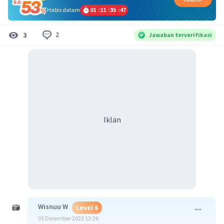
Habis dalam
01
:
11
:
35
:
47
2
3
Jawaban terverifikasi
Iklan
Wisnuu W
Level 6
05 Desember 2023 12:26