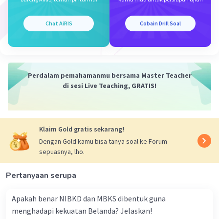
wilayah Jawa, Sumatra, dan Madura sebagai
bagian dari negara Indonesia yang merdeka.
Chat AiRIS
Cobain Drill Soal
•
Perjanjian Renville (1948)
: Menyelesaikan
konflik antara Indonesia dan Belanda,
membatasi kekuasaan militer di Pulau Jawa.
Perdalam pemahamanmu bersama Master Teacher
2.
Beberapa pertempuran kunci dalam
di sesi Live Teaching, GRATIS!
mempertahankan kemerdekaan RI:
•
Pertempuran Surabaya (1945)
: Perlawanan
Klaim Gold gratis sekarang!
sengit terhadap pasukan Inggris dan Belanda.
Dengan Gold kamu bisa tanya soal ke Forum
sepuasnya, lho.
•
Operasi Militer Gabungan (1947-1949)
: Upaya
melawan agresi militer Belanda.
Pertanyaan serupa
•
Pertempuran Ambarawa (1945) dan
Apakah benar NIBKD dan MBKS dibentuk guna
Semarang (1945)
: Perlawanan terhadap tentara
menghadapi kekuatan Belanda? Jelaskan!
Jepang.