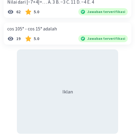
x = -𝞹/4 + k. 𝞹/2
Nilai dari |−7+4|=… A. 3 B. −3 C. 11 D. −4 E. 4
k = 1 ---> x = 𝞹/4
62
5.0
Jawaban terverifikasi
k = 2 ---> x = 3𝞹/4
k = 3 ---> x = 5𝞹/4
cos 105° - cos 15° adalah
k = 4 ---> x = 7𝞹/4
19
5.0
Jawaban terverifikasi
diperoleh:
++ --- ++ ---- +++
0-----𝞹/4 ------- 3𝞹/4 ------- 5𝞹/4 ------ 7𝞹/4 ----
--2𝞹
uji titik:
x = 𝞹/6 --> cos 2(𝞹/6) = 1/2 > 0
x = 𝞹/2 --> cos 2(𝞹/2) = -1 < 0
Iklan
x = 𝞹 ---> cos 2(𝞹) = 1 > 0
x = 6𝞹/4 --> cos 2(6𝞹/4) = -1 <0
Jadi, F(x) = cos 2x cekung ke atas pada interval
0<x<𝞹/4, 3𝞹/4<x<5𝞹/4, dan 7𝞹/4 < x < 2𝞹 dan
cekung ke bawah pada interval 𝞹/4<x<3𝞹/4 dan