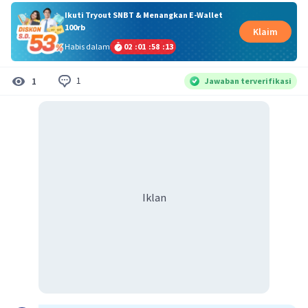
Ikuti Tryout SNBT & Menangkan E-Wallet
100rb
Klaim
Habis dalam
02
:
01
:
58
:
13
1
1
Jawaban terverifikasi
Iklan