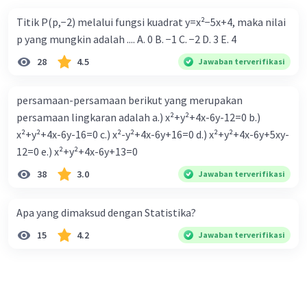
5𝞹/4 < x < 7𝞹/4
Titik P(p,−2) melalui fungsi kuadrat y=x²−5x+4, maka nilai
p yang mungkin adalah .... A. 0 B. −1 C. −2 D. 3 E. 4
·
5.0
(
1
)
Balas
Beri Rating
28
4.5
Jawaban terverifikasi
Wangga10 0
Level 1
07 Desember 2023 01:40
persamaan-persamaan berikut yang merupakan
Terimakasih
persamaan lingkaran adalah a.) x²+y²+4x-6y-12=0 b.)
x²+y²+4x-6y-16=0 c.) x²-y²+4x-6y+16=0 d.) x²+y²+4x-6y+5xy-
12=0 e.) x²+y²+4x-6y+13=0
38
3.0
Jawaban terverifikasi
Apa yang dimaksud dengan Statistika?
Iklan
15
4.2
Jawaban terverifikasi