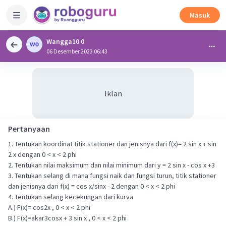
Masuk
Wangga10 0
06 Desember 2023 06:43
Iklan
Pertanyaan
1. Tentukan koordinat titik stationer dan jenisnya dari f(x)= 2 sin x + sin
2 x dengan 0 < x < 2 phi
2. Tentukan nilai maksimum dan nilai minimum dari y = 2 sin x - cos x +3
3. Tentukan selang di mana fungsi naik dan fungsi turun, titik stationer
dan jenisnya dari f(x) = cos x/sinx - 2 dengan 0 < x < 2 phi
4. Tentukan selang kecekungan dari kurva
A.) F(x)= cos2x , 0 < x < 2 phi
B.) F(x)=akar3cosx + 3 sin x , 0 < x < 2 phi