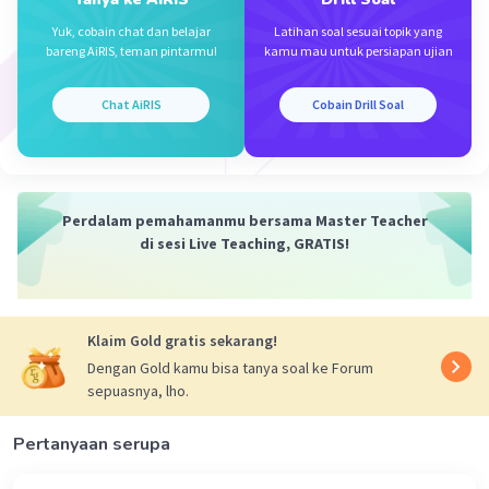
F''(x) = -4 cos 2x
Yuk, cobain chat dan belajar
Latihan soal sesuai topik yang
bareng AiRIS, teman pintarmu!
kamu mau untuk persiapan ujian
cekung ke atas jikaL F''(x)>0
-4 cos 2x > 0
Chat AiRIS
Cobain Drill Soal
- cos 2x > 0
cos 2x < 0
pembuat nol:
Perdalam pemahamanmu bersama Master Teacher
cos 2x = 0
di sesi Live Teaching, GRATIS!
cos 2x = cos 𝞹/2
2x = 𝞹/2 + k. 𝞹
x = 𝞹/4 + k. 𝞹/2
k = 0 ---> x = 𝞹/4
Klaim Gold gratis sekarang!
k = 1 ---> x = 3𝞹/4
Dengan Gold kamu bisa tanya soal ke Forum
k = 2 ---> x = 5𝞹/4
sepuasnya, lho.
k = 3 ---> x = 7𝞹/4
Pertanyaan serupa
2x = -𝞹/2 + k. 𝞹