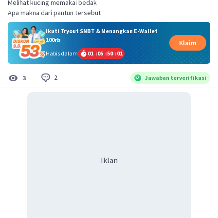
Melihat kucing memakai bedak
Apa makna dari pantun tersebut
Ikuti Tryout SNBT & Menangkan E-Wallet
100rb
Klaim
Habis dalam
01
:
05
:
50
:
00
2
3
Jawaban terverifikasi
Iklan