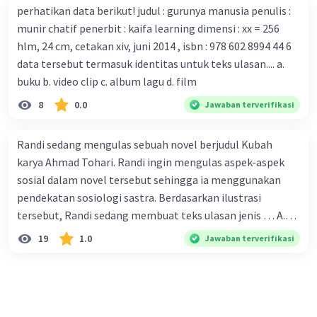
perhatikan data berikut! judul : gurunya manusia penulis :
serangan virus Corona dengan menemukan vaksin virus
munir chatif penerbit : kaifa learning dimensi : xx = 256
tersebut. B. Para ilmuan perlu segera mempelajari virus
hlm, 24 cm, cetakan xiv, juni 2014 , isbn : 978 602 8994 44 6
corona yang menjadi masalah besar bagi kesehatan dunia
data tersebut termasuk identitas untuk teks ulasan.... a.
karena persebarannya sangat cepat. C. Masyarakat perlu
buku b. video clip c. album lagu d. film
mawas diri dan menjaga kesehatan dalam menghadapi
serangan virus corona yang mulai menyebar di Indonesia,
8
0.0
Jawaban terverifikasi
D. Virus corona menjadi masalah besar bagi kesehatan
manusia.
Randi sedang mengulas sebuah novel berjudul Kubah
karya Ahmad Tohari. Randi ingin mengulas aspek-aspek
sosial dalam novel tersebut sehingga ia menggunakan
pendekatan sosiologi sastra. Berdasarkan ilustrasi
tersebut, Randi sedang membuat teks ulasan jenis … A.
deskriptif B. objektif C. informatif D. kritis
19
1.0
Jawaban terverifikasi