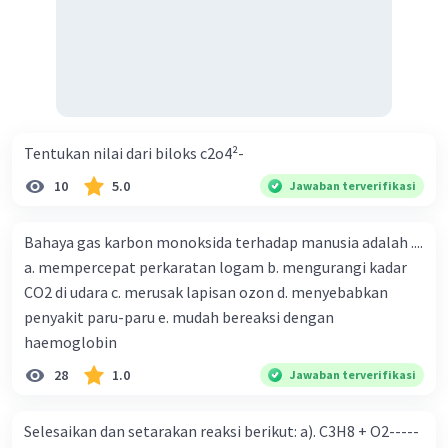
Tentukan nilai dari biloks c2o4²-
10
5.0
Jawaban terverifikasi
Bahaya gas karbon monoksida terhadap manusia adalah ....
a. mempercepat perkaratan logam b. mengurangi kadar
CO2 di udara c. merusak lapisan ozon d. menyebabkan
penyakit paru-paru e. mudah bereaksi dengan
haemoglobin
28
1.0
Jawaban terverifikasi
Selesaikan dan setarakan reaksi berikut: a). C3H8 + O2-----