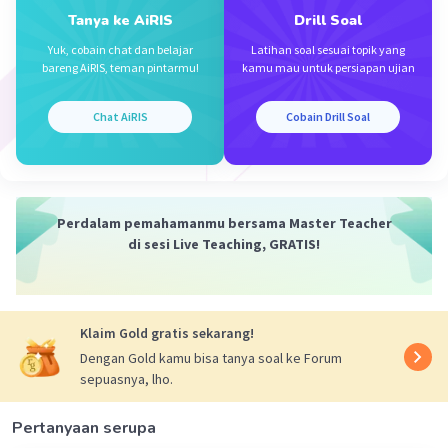
Tanya ke AiRIS
Drill Soal
Yuk, cobain chat dan belajar
Latihan soal sesuai topik yang
bareng AiRIS, teman pintarmu!
kamu mau untuk persiapan ujian
Chat AiRIS
Cobain Drill Soal
Iklan
Perdalam pemahamanmu bersama Master Teacher
di sesi Live Teaching, GRATIS!
Klaim Gold gratis sekarang!
Dengan Gold kamu bisa tanya soal ke Forum
sepuasnya, lho.
Pertanyaan serupa