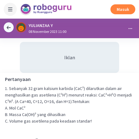
Masuk
YULIANZAA Y
08 November 2023 11:00
Iklan
Pertanyaan
1. Sebanyak 32 gram kalsium karbida (CaC²) dilarutkan dalam air
menghasilkan gas asetilena (C²H²) menurut reaksi: CaC²+H²O menjadi
C²H². (A Ca=40, C=12, O=16, dan H=1).Tentukan:
A. Mol CaC²
B. Massa Ca(OH)² yang dihasilkan
C. Volume gas asetilena pada keadaan standar!