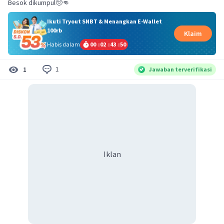
Besok dikumpul🥺👊
Ikuti Tryout SNBT & Menangkan E-Wallet
100rb
Klaim
Habis dalam
00
:
02
:
43
:
50
1
1
Jawaban terverifikasi
Iklan