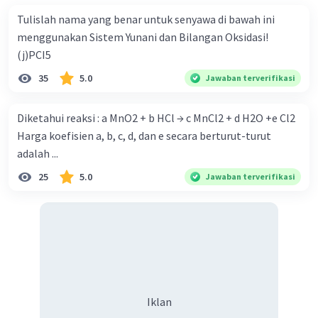
Tulislah nama yang benar untuk senyawa di bawah ini
menggunakan Sistem Yunani dan Bilangan Oksidasi!
(j)PCI5
35
5.0
Jawaban terverifikasi
Diketahui reaksi : a MnO2 + b HCl → c MnCl2 + d H2O +e Cl2
Harga koefisien a, b, c, d, dan e secara berturut-turut
adalah ...
25
5.0
Jawaban terverifikasi
Iklan