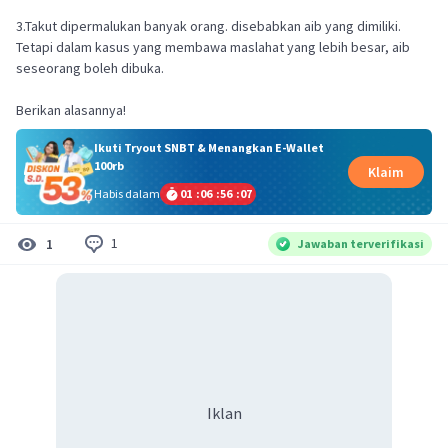
3.Takut dipermalukan banyak orang. disebabkan aib yang dimiliki.
Tetapi dalam kasus yang membawa maslahat yang lebih besar, aib
seseorang boleh dibuka.
Berikan alasannya!
Ikuti Tryout SNBT & Menangkan E-Wallet
100rb
Klaim
Habis dalam
01
:
06
:
56
:
07
1
1
Jawaban terverifikasi
Iklan