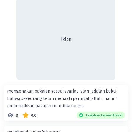
keputusan, menghargai pendapat orang lain, membuat
keputusan yang bermanfaaat buat ummat. c.
menyampaikan pendapat dengan sikap lemah lembut,
memaafkan, memohonkan ampunan bagi saudara yang
bersalah, senantiasa musyawarah, komitmen
Iklan
melaksanakan keputusan musyawarah disertai tawakal. d.
menyampaikan pendapat dengan santun, tidak
menghormati keputusan, menghargai pendapat orang
lain, membuat keputusan yang bermanfaaat buat ummat.
e. Menyampaikan pendapat dengan santun, menghormati
keputusan, menghargai pendapat orang lain, membuat
keputusan yang madarat buat ummat.
mengenakan pakaian sesuai syariat islam adalah bukti
bahwa seseorang telah menaati perintah allah . hal ini
menunjukkan pakaian memiliki fungsi
3
0.0
Jawaban terverifikasi
mujahadah an nafs berarti...