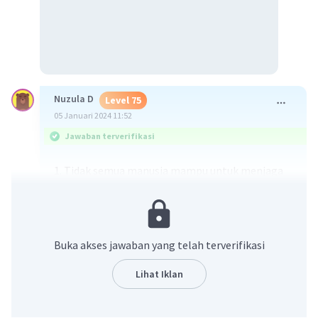
Nuzula D
Level 75
05 Januari 2024 11:52
Jawaban terverifikasi
1. Tidak semua manusia mampu untuk menjaga
janjinya kepada Allah, bisa saja ia menjadi orang
yang beriman ataupun malah sebaliknya. Hal ini
disebabkan karena manusia memiliki fitrah,
hawa nafsu, dan akal.
Buka akses jawaban yang telah terverifikasi
2. Kita sebagai manusia harus senantiasa
Lihat Iklan
menjaga ucapan ataupun perilaku selama hidup
di dunia. Laksanakan apa yang dipertintahkan