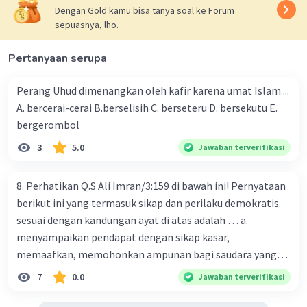
perbuatan orang tersebut.
Dengan Gold kamu bisa tanya soal ke Forum
sepuasnya, lho.
Pertanyaan serupa
·
5.0
(
1
)
Balas
Beri Rating
Perang Uhud dimenangkan oleh kafir karena umat Islam ...
A. bercerai-cerai B.berselisih C. berseteru D. bersekutu E.
bergerombol
3
5.0
Jawaban terverifikasi
8. Perhatikan Q.S Ali Imran/3:159 di bawah ini! Pernyataan
Iklan
berikut ini yang termasuk sikap dan perilaku demokratis
sesuai dengan kandungan ayat di atas adalah … a.
menyampaikan pendapat dengan sikap kasar,
memaafkan, memohonkan ampunan bagi saudara yang
bersalah, senantiasa musyawarah, komitmen
7
0.0
Jawaban terverifikasi
melaksanakan keputusan musyawarah disertai tawakal. b.
menyampaikan pendapat dengan santun, menghormati