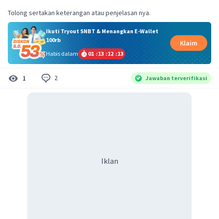
Tolong sertakan keterangan atau penjelasan nya.
Ikuti Tryout SNBT & Menangkan E-Wallet
100rb
Klaim
Habis dalam
01
:
13
:
12
:
13
2
1
Jawaban terverifikasi
Iklan