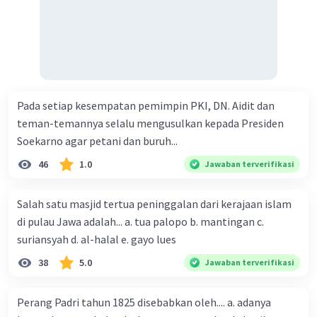
aspek tersebut. Semoga penjelasan ini membantu kamu
memahami perbedaan antara keempat era tersebut.
·
5.0
(
1
)
Balas
Beri Rating
Muhammad D
Level 77
05 Januari 2024 12:25
Pada setiap kesempatan pemimpin PKI, DN. Aidit dan
Terima kasih🙏
teman-temannya selalu mengusulkan kepada Presiden
Soekarno agar petani dan buruh...
46
1.0
Jawaban terverifikasi
Miftah B
Community
Level 59
05 Januari 2024 12:48
Salah satu masjid tertua peninggalan dari kerajaan islam
Jawaban terverifikasi
di pulau Jawa adalah... a. tua palopo b. mantingan c.
Halo sobat 👋
suriansyah d. al-halal e. gayo lues
Jawaban: Begini lah perbandingan antara masa
Iklan
38
5.0
Jawaban terverifikasi
demokrasi liberal, terpimpin, orde baru, dan masa
reformasi
1. Politik:
Perang Padri tahun 1825 disebabkan oleh.... a. adanya
- Masa Demokrasi Liberal: Lebih cenderung pada sistem