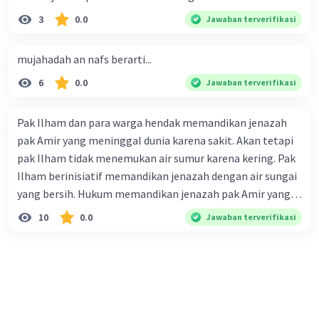
3
0.0
Jawaban terverifikasi
mujahadah an nafs berarti...
6
0.0
Jawaban terverifikasi
Pak Ilham dan para warga hendak memandikan jenazah
pak Amir yang meninggal dunia karena sakit. Akan tetapi
pak Ilham tidak menemukan air sumur karena kering. Pak
Ilham berinisiatif memandikan jenazah dengan air sungai
yang bersih. Hukum memandikan jenazah pak Amir yang
dilakukan pak Ilham dan para warga.... Select one: a. Tidak
10
0.0
Jawaban terverifikasi
sah karena air sungai tidak halal dikonsumsi b. Tidak sah
karena pak Amir termasuk jenazah mati syahid yang tidak
perlu di mandikan c. Tidak sah karena air sungai bersih dan
suci, tetapi tidak menyucikan d. Sah karena air sungai
merupakan air bersih yang dapat digunakan untuk bersuci
e. Sah karena dalam keadaan mendesak yang disebabkan