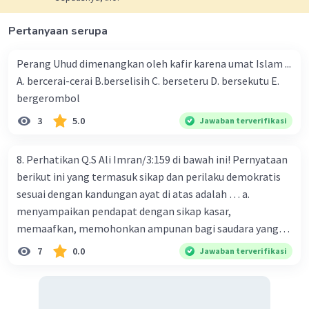
Hadis ini juga mengingatkan kita untuk tidak
mencoba memikirkan atau membayangkan Dzat
Pertanyaan serupa
Allah. Hal ini karena Dzat Allah adalah sesuatu
yang tidak dapat dijangkau oleh akal manusia.
Perang Uhud dimenangkan oleh kafir karena umat Islam ...
Memikirkan Dzat Allah bisa membawa kita pada
A. bercerai-cerai B.berselisih C. berseteru D. bersekutu E.
kesesatan dan kebingungan.
bergerombol
3) Menguatkan Keimanan
: Dengan
3
5.0
Jawaban terverifikasi
merenungkan ciptaan Allah, kita dapat
memperkuat keimanan kita. Melihat keindahan
8. Perhatikan Q.S Ali Imran/3:159 di bawah ini! Pernyataan
dan keteraturan alam semesta dapat membuat
berikut ini yang termasuk sikap dan perilaku demokratis
kita lebih yakin akan keberadaan dan kekuasaan
sesuai dengan kandungan ayat di atas adalah … a.
Allah.
menyampaikan pendapat dengan sikap kasar,
4) Menambah Rasa Syukur
: Tafakur tentang
ciptaan Allah juga dapat menambah rasa syukur
memaafkan, memohonkan ampunan bagi saudara yang
kita. Menyadari betapa sempurnanya ciptaan
bersalah, senantiasa musyawarah, komitmen
7
0.0
Jawaban terverifikasi
Allah membuat kita lebih menghargai nikmat
melaksanakan keputusan musyawarah disertai tawakal. b.
yang telah diberikan kepada kita.
menyampaikan pendapat dengan santun, menghormati
5) Meningkatkan Ketaatan
: Dengan memahami
keputusan, menghargai pendapat orang lain, membuat