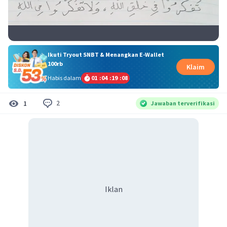
Ikuti Tryout SNBT & Menangkan E-Wallet
100rb
Klaim
Habis dalam
01
:
04
:
19
:
07
2
1
Jawaban terverifikasi
Iklan