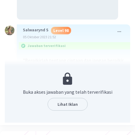
Salwaarynd S
Level 98
05 Oktober 2023 21:52
Jawaban terverifikasi
"Berpikirlah tentang ciptaan dan jangan berpikir
tentang Pencipta, karena kamu tidak akan
mampu memikirkan-Nya.”
1. manusia dipersilakan berpikir tentang sesuatu
secara mendalam, optimal atau maksimal.
Buka akses jawaban yang telah terverifikasi
2. obyek yang menjadi focus kajiannya adalah
segala ciptaan Allah Swt.
Lihat Iklan
3. tidak diperbolehkan berpikir tentang Dzat
Allah Swt.
Semoga membantu🙏🏻