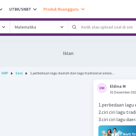
UTBK/SNBT
Produk Ruangguru
Iklan
SMP
Seni
1.perbedaan lagu daerah dan lagu tradisional adala...
Eldina M
01 Desember 202
1.perbedaan lagu d
2.ciri ciri lagu tra
3.ciri ciri lagu dae
Ikuti T