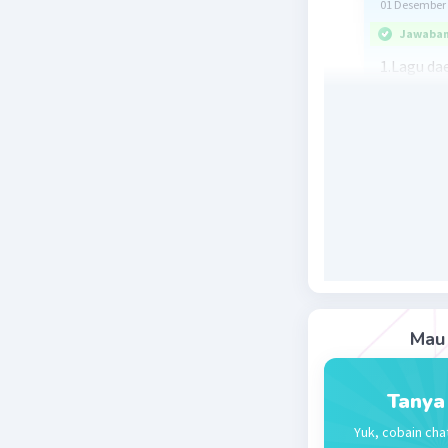
01 Desember 
Jawaban 
1.Lagu da
diakui ne
adalah la
turun tem
2.Dipelaja
informal,
daerah, m
3.Berbaha
adat, dim
makna, d
Mau 
Beri R
Tanya
Yuk, cobain cha