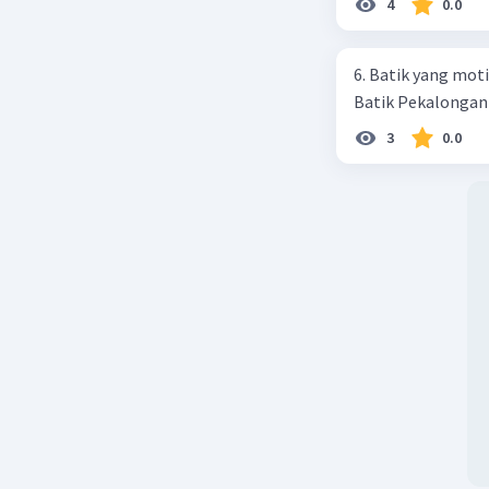
4
0.0
1. Lirik l
2. Mengga
6. Batik yang moti
tersebut.
Batik Pekalongan c
3. Biasan
4. Melodi
3
0.0
daerah te
Kesimpul
Lagu daer
usul dan 
budaya da
tradision
telah turu
berbeda, 
Beri R