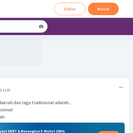
Daftar
Masuk
3 11:57
aerah dan lagu tradisional adalah...
disional
rah
ryout SNBT & Menangkan E-Wallet 100rb