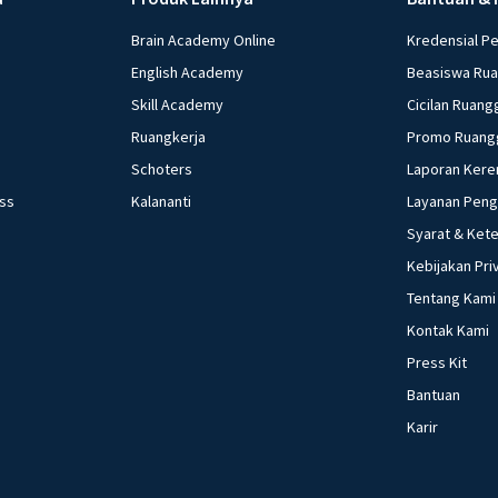
Brain Academy Online
Kredensial P
English Academy
Beasiswa Ru
Skill Academy
Cicilan Ruang
Ruangkerja
Promo Ruang
Schoters
Laporan Kere
ess
Kalananti
Layanan Pen
Syarat & Ket
Kebijakan Pri
Tentang Kami
Kontak Kami
Press Kit
Bantuan
Karir