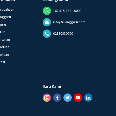
erusahaan
+62 815-7441-0000
angguru
info@ruangguru.com
guru
guru
02130930000
ntanan
gaduan
entuan
vasi
Ikuti Kami