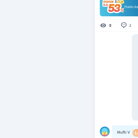
Habis d
2
8
Mufti V
L