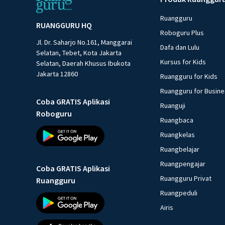
Ruangguru
RUANGGURU HQ
Roboguru Plus
Jl. Dr. Saharjo No.161, Manggarai
Dafa dan Lulu
Selatan, Tebet, Kota Jakarta
Kursus for Kids
Selatan, Daerah Khusus Ibukota
Jakarta 12860
Ruangguru for Kids
Ruangguru for Busin
Coba GRATIS Aplikasi
Ruanguji
Roboguru
Ruangbaca
Ruangkelas
Ruangbelajar
Ruangpengajar
Coba GRATIS Aplikasi
Ruangguru Privat
Ruangguru
Ruangpeduli
Airis