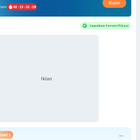
Klaim
alam
02
:
13
:
21
:
18
Jawaban terverifikasi
Iklan
evel 1