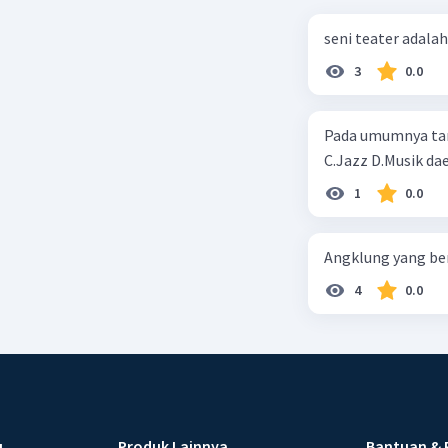
seni teater adalah.
3
0.0
Pada umumnya tari tradis
C.Jazz D.Musik dae
1
0.0
Angklung yang ber
4
0.0
u
Produk Lainnya
Bantuan & 