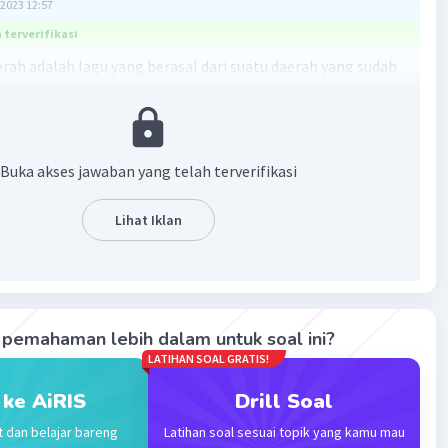
2023 12:57
terverifikasi
erah adalah lagu yang berasal dari suatu daerah yang sudah
gara mewakili suatu daerah sedangkan lagu tradisional
gu yang berasal dari tradisi nenek moyang yang diwariskan
urun.
Buka akses jawaban yang telah terverifikasi
ri secara lisan, anonim, tidak memiliki notasi, bersifat
 pemainnya tidak terspesialisasi, syair lagu berbahasa
Lihat Iklan
elibatkan alat musik daerah, dan bersifat eksklusif.
sa daerah, diwariskan, melodi dan irama sederhana, sesuai
ainkan dengan alat musik daerah, dihafalkan, mengandung
an menggambarkan suasana.
pemahaman lebih dalam untuk soal ini?
LATIHAN SOAL GRATIS!
·
5.0
(
1
)
Balas
ating
 ke AiRIS
Drill Soal
t dan belajar bareng
Latihan soal sesuai topik yang kamu mau