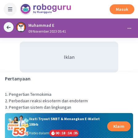
Masuk
Muhammad E
09 November 2023 05:41
Iklan
Pertanyaan
1. Pengertian Termokimia
2. Perbedaan reaksi eksoterm dan endoterm
3. Pengertian sistem dan lingkungan
Ikuti Tryout SNBT & Menangkan E-Wallet
100rb
Klaim
Habis dalam
00
:
18
:
14
:
35