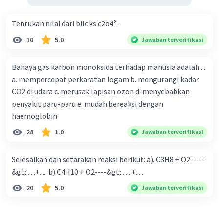
·
5.0
(
1
)
Balas
Beri Rating
Tentukan nilai dari biloks c2o4²-
10
5.0
Jawaban terverifikasi
Bahaya gas karbon monoksida terhadap manusia adalah ....
a. mempercepat perkaratan logam b. mengurangi kadar
Iklan
CO2 di udara c. merusak lapisan ozon d. menyebabkan
penyakit paru-paru e. mudah bereaksi dengan
haemoglobin
28
1.0
Jawaban terverifikasi
Selesaikan dan setarakan reaksi berikut: a). C3H8 + O2-----
&gt; .....+..... b).C4H10 + O2----&gt;.......+......
20
5.0
Jawaban terverifikasi