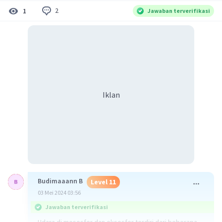
2
1
Jawaban terverifikasi
Iklan
Budimaaann B
Level 11
03 Mei 2024 03:56
Jawaban terverifikasi
Udara di mesosfer dan eksosfer terdiri dari beberapa