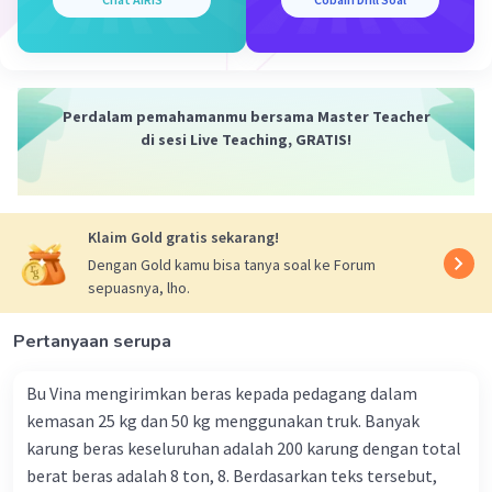
kadang dapat lepas ke angkasa antarplanet. Molekul
nitrogen dan oksigen juga ada tetapi dalam jumlah yang
sangat sedikit. Eksosfer merupakan transisi antara
atmosfer Bumi dan ruang angkasa, sehingga
komponennya bisa sangat bervariasi tergantung pada
Perdalam pemahamanmu bersama Master Teacher
ketinggian dan aktivitas matahari.
di sesi Live Teaching, GRATIS!
Perbedaan komposisi ini disebabkan oleh gravitasi Bumi
yang lebih lemah di ketinggian yang lebih tinggi,
memungkinkan partikel yang lebih ringan seperti
Klaim Gold gratis sekarang!
hidrogen dan helium mudah lepas ke ruang angkasa,
Dengan Gold kamu bisa tanya soal ke Forum
sementara molekul yang lebih berat tetap pada
sepuasnya, lho.
ketinggian yang lebih rendah.
Pertanyaan serupa
·
5.0
(
1
)
Balas
Beri Rating
Bu Vina mengirimkan beras kepada pedagang dalam
Dea K
Community
Level 53
kemasan 25 kg dan 50 kg menggunakan truk. Banyak
03 Mei 2024 02:26
karung beras keseluruhan adalah 200 karung dengan total
Jawaban terverifikasi
berat beras adalah 8 ton, 8. Berdasarkan teks tersebut,