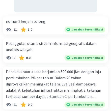
dari atmosfer bumi. Densitas udara di eksosfer
sangat rendah, sehingga dapat dianggap sebagai
vakum.
Komposisi
udara di eksosfer didominasi
nomor 2 kerjain tolong
oleh gas-gas ringan seperti hidrogen (H2) dan
helium (He). Karena densitasnya yang rendah,
11
1.0
Jawaban terverifikasi
gas-gas ini dapat berkumpul di lapisan atas
eksosfer. Gas-gas lain seperti neon (Ne) dan
Keunggulan utama sistem informasi geografis dalam
oksigen (O2) juga dapat ditemukan di eksosfer,
analisis wilayah
namun dalam jumlah yang sangat kecil. Eksosfer
juga merupakan lapisan tempat banyak satelit
2
0.0
Jawaban terverifikasi
bumi mengorbit karena kurangnya hambatan
atmosfer yang signifikan.
Penduduk suatu kota berjumlah 500.000 jiwa dengan laju
pertumbuhan 3% per tahun. Dalam 20 tahun
·
0.0
(
0
)
Balas
Beri Rating
diproyeksikan meningkat tajam. Evaluasi dampaknya
adalah A. kebutuhan infrastruktur meningkat 3. tekanan
terhadap sumber daya bertambah C. pertumbuhan
eksponensial berdampak jangka panjang D. tidak
21
0.0
Jawaban terverifikasi
memengaruhi tata ruang E. proyeksi penduduk penting