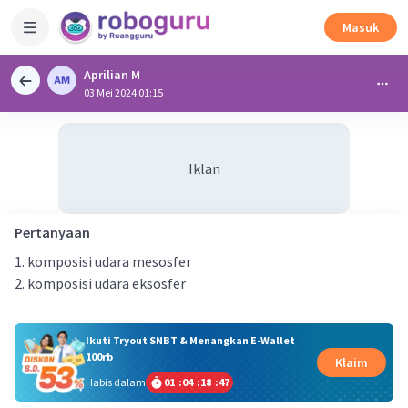
Masuk
Aprilian M
03 Mei 2024 01:15
Iklan
Pertanyaan
1. komposisi udara mesosfer
2. komposisi udara eksosfer
Ikuti Tryout SNBT & Menangkan E-Wallet
100rb
Klaim
Habis dalam
01
:
04
:
18
:
46