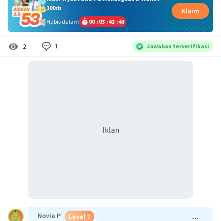
100rb
Klaim
Habis dalam
00
:
03
:
42
:
43
1
2
Jawaban terverifikasi
Iklan
Novia P
Level 7