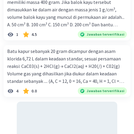
memiliki massa 400 gram. Jika balok kayu tersebut
dimasukkan ke dalam air dengan massa jenis 1 g/cm³,
volume balok kayu yang muncul di permukaan air adalah...
A. 50 cm³ B. 100 cm³ C. 150 cm³ D. 200 cm³ Dan bantu
jawabkan nomer 15 pula.
1
4.5
Jawaban terverifikasi
Batu kapur sebanyak 20 gram dicampur dengan asam
klorida 6,72 L dalam keadaan standar, sesuai persamaan
reaksi: CaC03(s) + 2HCI(g) → CaCI2(aq) + H20(/) + C02(g)
Volume gas yang dihasilkan jika diukur dalam keadaan
standar sebanyak .... (A, C = 12, 0 = 16, Ca = 40, H = 1, Cl =
35,5) A. 2,24 L B. 3,36 L C. 6,72L D. 10,08 L E. 11,2 L
4
0.0
Jawaban terverifikasi