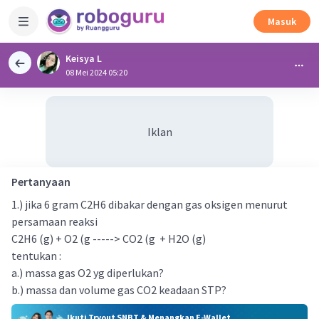
Masuk
Keisya L
08 Mei 2024 05:20
Iklan
Pertanyaan
1.) jika 6 gram C2H6 dibakar dengan gas oksigen menurut
persamaan reaksi
C2H6 (g) + O2 (g -----> CO2 (g + H2O (g)
tentukan :
a.) massa gas O2 yg diperlukan?
b.) massa dan volume gas CO2 keadaan STP?
Ikuti Tryout SNBT & Menangkan E-Wallet