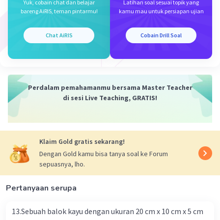
Yuk, cobain chat dan belajar
Latihan soal sesuai topik yang
·
4.5
(
2
)
Balas
Beri Rating
bareng AiRIS, teman pintarmu!
kamu mau untuk persiapan ujian
Keisya L
Level 9
15 Mei 2024 03:29
Chat AiRIS
Cobain Drill Soal
trimakasih ya (＾ｖ＾)
Perdalam pemahamanmu bersama Master Teacher
di sesi Live Teaching, GRATIS!
Iklan
Klaim Gold gratis sekarang!
Dengan Gold kamu bisa tanya soal ke Forum
sepuasnya, lho.
Pertanyaan serupa
13.Sebuah balok kayu dengan ukuran 20 cm x 10 cm x 5 cm