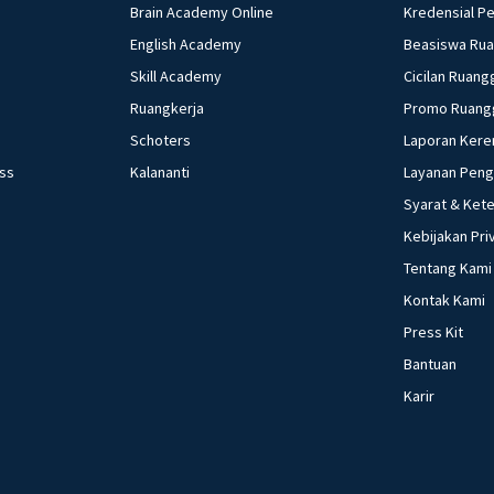
Brain Academy Online
Kredensial P
Membeli surat ber
English Academy
Beasiswa Ru
bank umum untuk
Skill Academy
Cicilan Ruang
dan pinjaman Ketika kebutuhan kedelai meningkat dan petani gagal panen
karena terserang
Ruangkerja
Promo Ruang
negeri yang harga
Schoters
Laporan Kere
pemerintah adalah 
ess
Kalananti
Layanan Pen
sebelumnya b. Men
Syarat & Ket
mahal c. Memberik
Kebijakan Pri
Meningkatkan pro
Tentang Kami
Membatasi impor ked
pasar terbuka da
Kontak Kami
dilakukan dengan 
Press Kit
surat-surat berha
Bantuan
pada bank umum d
Karir
tingkat bunga Ba
pemerintah d. Me
Membeli surat be
pada bank umum d