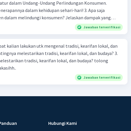
iatur dalam Undang-Undang Perlindungan Konsumen.
rupiah terhadap mata uang asing memburuk. Kebijakan
nerapannya dalam kehidupan sehari-hari! 3. Apa saja
ng tepat dilakukan pemerintah adalah .... a. Menaikkan suku
en dalam melindungi konsumen? Jelaskan dampak yang
beli surat berharga c. Memberikan subsidi kepada
ika produsen mengabaikan kewajiban ini! 4. Bagaimana peran
mbatasi pengeluaran negara e. Menaikkan pajak penghasilan
Jawaban terverifikasi
 menjamin perlindungan konsumen? Berikan contoh
ulkan dari kebijakan fiskal ekspansif bila tidak diikuti dengan
terapkan untuk melindungi hak konsumen! 5. Jelaskan cara-
 yang ekspansif adalah .... a. Output bertambah, suku bunga
pat kalian lakukan utk mengenal tradisi, kearifan lokal, dan
ilakukan oleh konsumen untuk melindungi diri mereka dari
ertambah, suku bunga turun c. Output bertambah, suku bunga
tingnya melestarikan tradisi, kearifan lokal, dan budaya? 3.
 sesuai standar! 6. Mengapa kesadaran akan hak konsumen
un, suku bunga naik e. Output turun, suku bunga turun Di
lestarikan tradisi, kearifan lokal, dan budaya? tolong
yarakat? Jelaskan bagaimana upaya untuk meningkatkan
dak termasuk jenis kebijakan moneter berhubungan dengan
kasihh..
en! 7. Analisis bagaimana kemajuan teknologi
uang yang beredar di masyarakat, adalah .... a. Kebijakan
lindungan konsumen, terutama dalam transaksi digital atau
Jawaban terverifikasi
 (Monetary Expansive Policy) b. Operasi pasar terbuka (Open
laskan prosedur pengaduan yang bisa dilakukan oleh
 c. Kebijakan moneter kontraktif (Monetary Contractive
reka merasa dirugikan oleh produsen! 9. Bagaimana peran
ey Policy d. Fasilitas diskonto (Discount Rate) e.
ndungan konsumen, seperti Badan Perlindungan Konsumen
 pasar output Pada saat nilai rupiah terhadap
 dalam melindungi hak-hak konsumen di Indonesia?
pelemahan dari Rp10.500,00 menjadi Rp11.760,00 harga
galami kenaikan. Kebijakan moneter yang dilakukan oleh
alah .... a. Memborong dolar Amerika di pasar uang untuk
Panduan
Hubungi Kami
 Meningkatkan produksi barang dan jasa bagi masyarakat c.