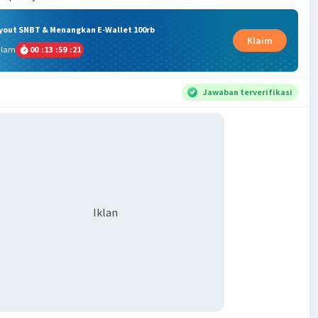
ryout SNBT & Menangkan E-Wallet 100rb
Klaim
alam
00
:
13
:
59
:
20
Jawaban terverifikasi
Iklan