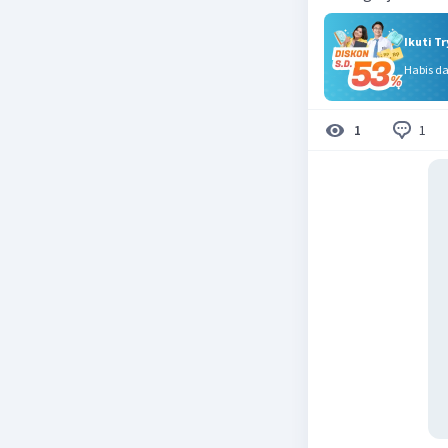
Ikuti T
Habis d
1
1