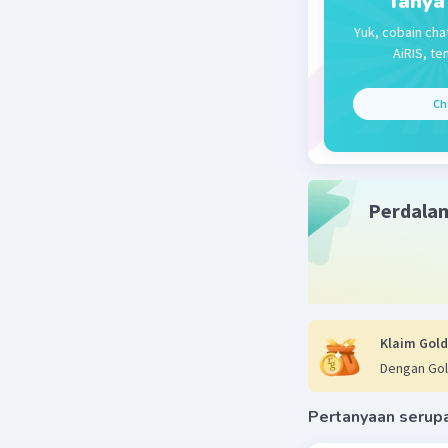
Tanya
* **Dalam
Yuk, cobain cha
kiri ke ka
AiRIS, te
gaya tari
elektron v
Ch
* **Dalam
dari atas 
dan gaya 
sehingga 
Perdala
**Keelekt
Keelektr
elektron 
untuk men
Klaim Gold
Dengan Gol
* **Dalam
**meningka
Pertanyaan serup
semakin k