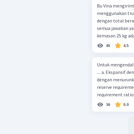
kuat, seh
Bu Vina mengirim
* **Dalam
menggunakan truk
**menurun
dengan total berat
semakin b
semua jawaban yan
lemah, se
kemasan 25 kg ada
buah. Total berat
45
4.5
**Kesimp
beras kemasan 25 k
tersebut, jika bia
Secara um
Untuk mengendali
Rp14.000, berapak
dalam tabe
.... a. Ekspansif 
Vina? A. Rp2.540.0
inti terha
dengan menurunka
semakin ku
reserve requireme
dan sema
requirement ratio e
Indonesia melakuka
Jawaban:
36
0.0
Menimbulkan infl
uang) naik dari k
Sifat log
kurva jumlah uang
ke kanan,
c. Tingkat bunga 
ke bawah.