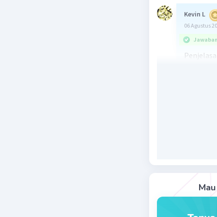
Kevin L
06 Agustus 2
Jawaban 
Penjelasa
Pertanyaa
keelektro
golongan 
kita perl
keelektro
dalam tab
**Sifat L
Sifat log
Mau 
elektron 
melepaska