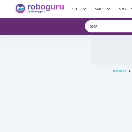
SD
SMP
SMA
Beranda