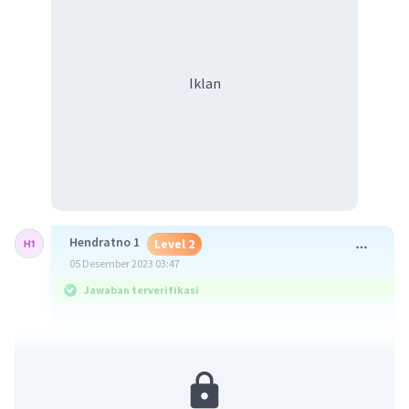
Iklan
Hendratno 1
Level 2
05 Desember 2023 03:47
Jawaban terverifikasi
f(x) + g(x) = 8x + 3x + 8 - 37 = 11x - 29.
Pernyataan ini salah karena hasilnya tidak
sama dengan 3x + 7.