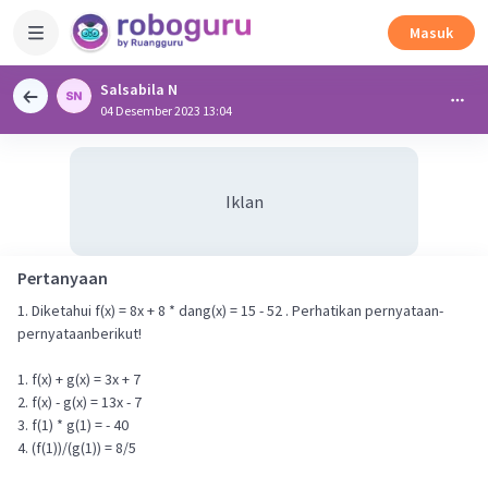
Masuk
Salsabila N
04 Desember 2023 13:04
Iklan
Pertanyaan
1. Diketahui f(x) = 8x + 8 * dang(x) = 15 - 52 . Perhatikan pernyataan-
pernyataanberikut!
1. f(x) + g(x) = 3x + 7
2. f(x) - g(x) = 13x - 7
3. f(1) * g(1) = - 40
4. (f(1))/(g(1)) = 8/5