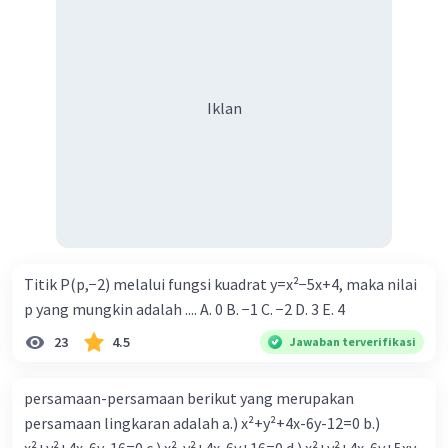
Iklan
Iklan
Titik P(p,−2) melalui fungsi kuadrat y=x²−5x+4, maka nilai
p yang mungkin adalah .... A. 0 B. −1 C. −2 D. 3 E. 4
23
4.5
Jawaban terverifikasi
persamaan-persamaan berikut yang merupakan
persamaan lingkaran adalah a.) x²+y²+4x-6y-12=0 b.)