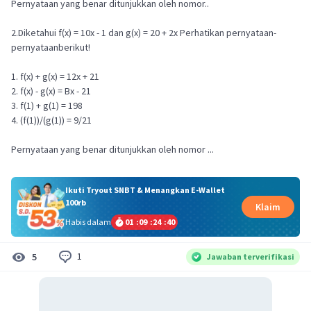
Pernyataan yang benar ditunjukkan oleh nomor..
2.Diketahui f(x) = 10x - 1 dan g(x) = 20 + 2x Perhatikan pernyataan-
pernyataanberikut!
1. f(x) + g(x) = 12x + 21
2. f(x) - g(x) = Bx - 21
3. f(1) + g(1) = 198
4. (f(1))/(g(1)) = 9/21
Pernyataan yang benar ditunjukkan oleh nomor ...
Ikuti Tryout SNBT & Menangkan E-Wallet
100rb
Klaim
Habis dalam
01
:
09
:
24
:
39
1
5
Jawaban terverifikasi