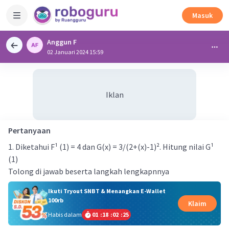
Masuk
Anggun F
02 Januari 2024 15:59
Iklan
Pertanyaan
1. Diketahui F¹ (1) = 4 dan G(x) = 3/(2+(x)-1)². Hitung nilai G¹
(1)
Tolong di jawab beserta langkah lengkapnnya
Ikuti Tryout SNBT & Menangkan E-Wallet
100rb
Klaim
Habis dalam
01
:
18
:
02
:
24