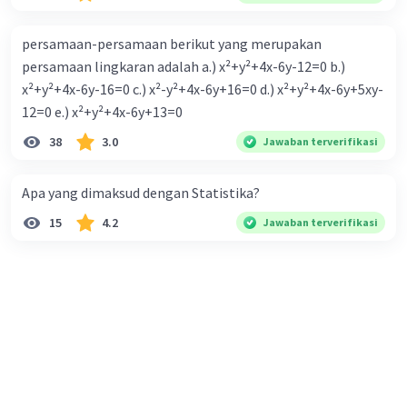
persamaan-persamaan berikut yang merupakan
persamaan lingkaran adalah a.) x²+y²+4x-6y-12=0 b.)
x²+y²+4x-6y-16=0 c.) x²-y²+4x-6y+16=0 d.) x²+y²+4x-6y+5xy-
12=0 e.) x²+y²+4x-6y+13=0
38
3.0
Jawaban terverifikasi
Apa yang dimaksud dengan Statistika?
15
4.2
Jawaban terverifikasi