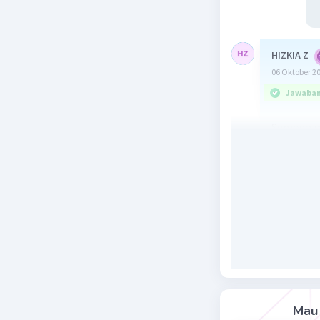
HIZKIA Z
06 Oktober 2
Jawaban 
Semoga m
Beri R
Mau 