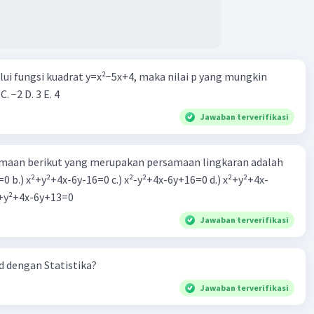
alui fungsi kuadrat y=x²−5x+4, maka nilai p yang mungkin
 C. −2 D. 3 E. 4
Jawaban terverifikasi
aan berikut yang merupakan persamaan lingkaran adalah
=0 b.) x²+y²+4x-6y-16=0 c.) x²-y²+4x-6y+16=0 d.) x²+y²+4x-
2=0 e.) x²+y²+4x-6y+13=0
Jawaban terverifikasi
 dengan Statistika?
Jawaban terverifikasi