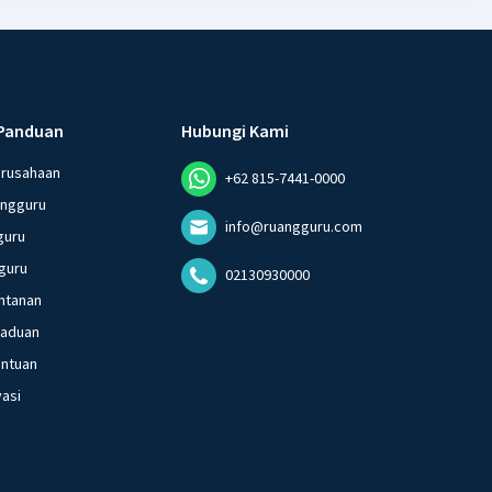
Panduan
Hubungi Kami
erusahaan
+62 815-7441-0000
angguru
info@ruangguru.com
guru
guru
02130930000
ntanan
gaduan
entuan
vasi