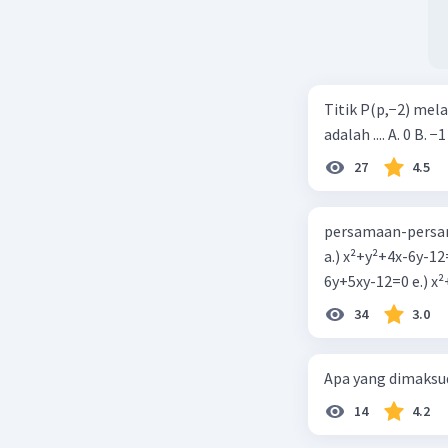
Titik P(p,−2) mel
adalah .... A. 0 B. −1
27
4.5
persamaan-persam
a.) x²+y²+4x-6y-12
6y+5xy-1
34
3.0
Apa yang dimaksud
14
4.2