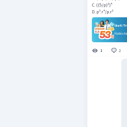
C. ((5/p)³)⁴
D. p³.r⁴/p.r³
Ikuti T
Habis d
2
1