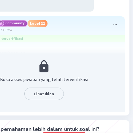
Community
Level 33
023 07:57
terverifikasi
embantu ya...
Buka akses jawaban yang telah terverifikasi
Lihat Iklan
·
5.0
(
2
)
Balas
ating
pemahaman lebih dalam untuk soal ini?