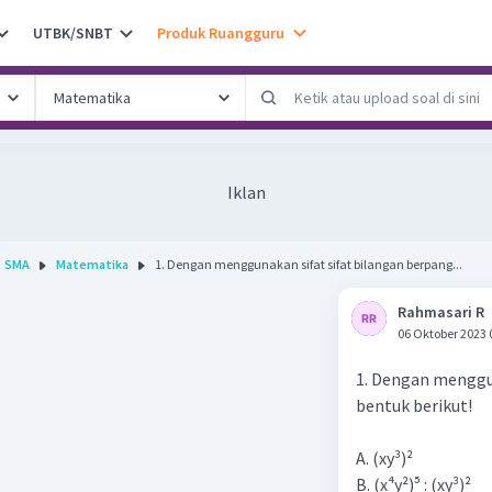
UTBK/SNBT
Produk Ruangguru
Iklan
SMA
Matematika
1. Dengan menggunakan sifat sifat bilangan berpang...
Rahmasari R
06 Oktober 2023 
1. Dengan menggu
bentuk berikut!
A. (xy³)²
B. (x⁴y²)⁵ : (xy³)²