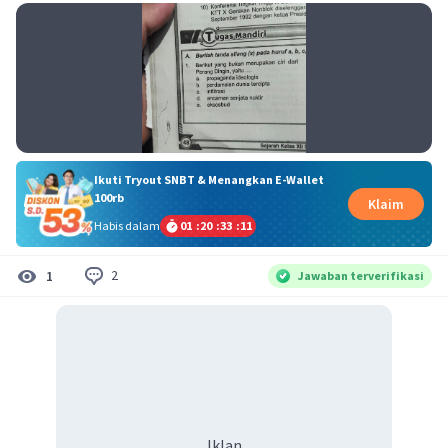
Ikuti Tryout SNBT & Menangkan E-Wallet
100rb
Klaim
Habis dalam
01
:
20
:
33
:
11
2
1
Jawaban terverifikasi
Iklan