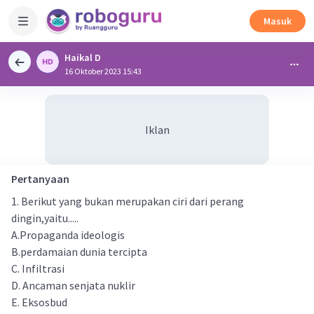
Masuk
Haikal D
16 Oktober 2023 15:43
Iklan
Pertanyaan
1. Berikut yang bukan merupakan ciri dari perang
dingin,yaitu.....
A.Propaganda ideologis
B.perdamaian dunia tercipta
C. Infiltrasi
D. Ancaman senjata nuklir
E. Eksosbud