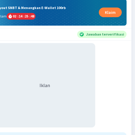
ryout SNBT & Menangkan E-Wallet 100rb
Klaim
alam
02
:
14
:
25
:
48
Jawaban terverifikasi
Iklan