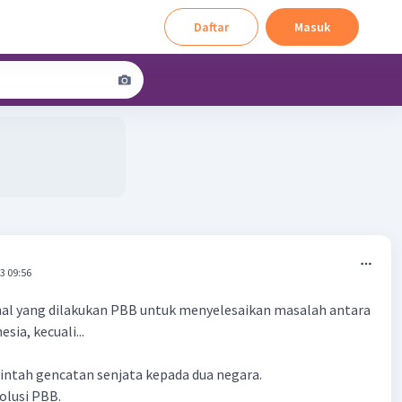
Daftar
Masuk
3 09:56
l-hal yang dilakukan PBB untuk menyelesaikan masalah antara
sia, kecuali...
intah gencatan senjata kepada dua negara.
olusi PBB.