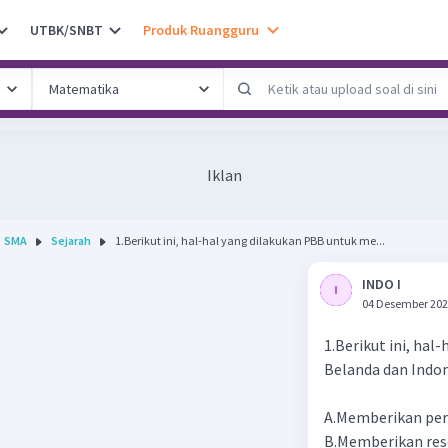
UTBK/SNBT
Produk Ruangguru
Iklan
SMA
Sejarah
1.Berikut ini, hal-hal yang dilakukan PBB untuk me...
INDO I
04 Desember 202
1.Berikut ini, ha
Belanda dan Indone
A.Memberikan per
B.Memberikan res