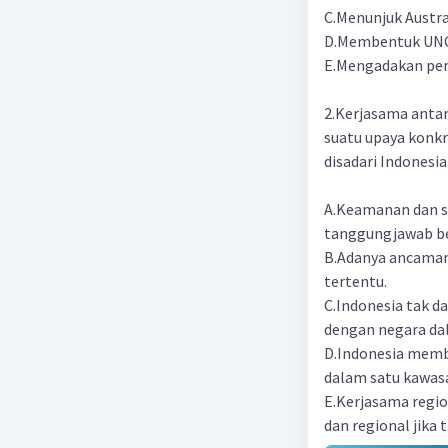
C.Menunjuk Austra
D.Membentuk UNC
E.Mengadakan perj
2.Kerjasama anta
suatu upaya konkr
disadari Indonesi
A.Keamanan dan st
tanggungjawab b
B.Adanya ancaman 
tertentu.
C.Indonesia tak 
dengan negara da
D.Indonesia membu
dalam satu kawas
E.Kerjasama regi