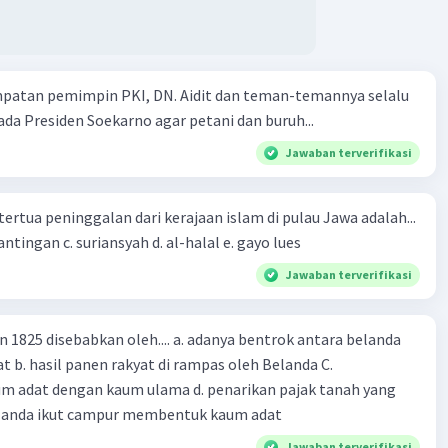
mpatan pemimpin PKI, DN. Aidit dan teman-temannya selalu
a Presiden Soekarno agar petani dan buruh...
Jawaban terverifikasi
tertua peninggalan dari kerajaan islam di pulau Jawa adalah...
a. tua palopo b. mantingan c. suriansyah d. al-halal e. gayo lues
Jawaban terverifikasi
n 1825 disebabkan oleh.... a. adanya bentrok antara belanda
 b. hasil panen rakyat di rampas oleh Belanda C.
m adat dengan kaum ulama d. penarikan pajak tanah yang
Belanda ikut campur membentuk kaum adat
Jawaban terverifikasi