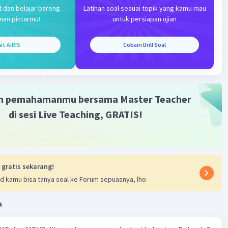
rtanggung jawab secara bersama-sama untuk memastikan
t dan belajar bareng
Latihan soal sesuai topik yang kamu mau
dan stabilitas kawasan, sehingga keamanan dan
man pintarmu!
untuk persiapan ujian
s negara dijamin oleh negara-negara anggota ASEAN
anggung jawab bersama.
at AiRIS
Cobain Drill Soal
·
0.0
(
0
)
Balas
ating
m pemahamanmu bersama Master Teacher
di sesi Live Teaching, GRATIS!
Iklan
 gratis sekarang!
d kamu bisa tanya soal ke Forum sepuasnya, lho.
a