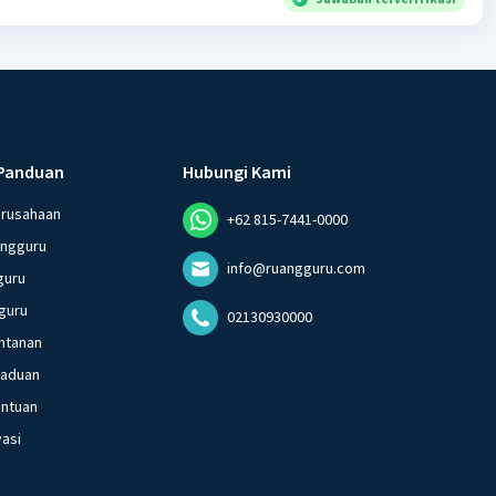
Panduan
Hubungi Kami
erusahaan
+62 815-7441-0000
angguru
info@ruangguru.com
guru
guru
02130930000
ntanan
gaduan
entuan
vasi