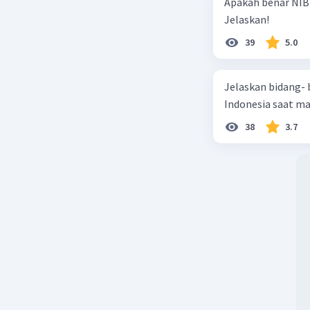
Apakah benar NIB
Jelaskan!
39
5.0
Jelaskan bidang-
Indonesia saat m
38
3.7