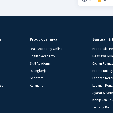
u
Produk Lainnya
Bantuan & 
Brain Academy Online
Kredensial P
English Academy
Beasiswa Ru
Skill Academy
Cicilan Ruang
Ruangkerja
Promo Ruang
Schoters
Laporan Kere
ess
Kalananti
Layanan Pen
Syarat & Ket
Kebijakan Pri
Tentang Kami