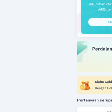
ASEAN be
Yuk, cobain cha
keamanan 
AiRIS, te
stabilita
sebagai t
Ch
Beri R
Perdala
Klaim Gold
Dengan Gol
Pertanyaan serup