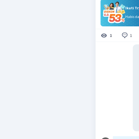
Ikuti T
Habis d
1
1