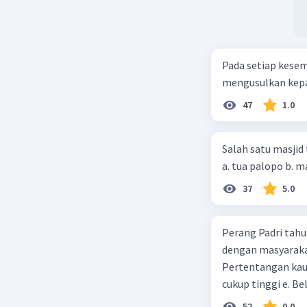
Pada setiap kese
mengusulkan kepad
47
1.0
Salah satu masjid 
37
5.0
Perang Padri tahu
dengan masyarakat
Pertentangan kau
cukup tinggi e. 
52
0.0