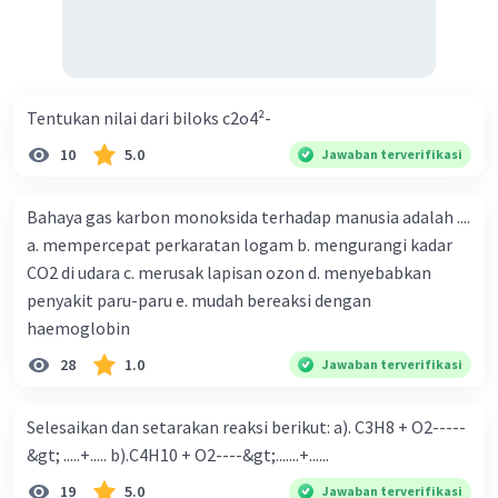
oksigen, dan hidrogen, unsur-unsur dalam satu
golongan akan bereaksi dengan cara yang sama atau
serupa untuk membentuk senyawa.
Penjelasan:
Tentukan nilai dari biloks c2o4²-
Misalnya, semua unsur dalam golongan 1 (alkali logam)
akan bereaksi dengan klorin untuk membentuk senyawa
10
5.0
Jawaban terverifikasi
dengan rumus MX, di mana M adalah logam dan X adalah
klorin. Mereka juga akan bereaksi dengan oksigen untuk
membentuk senyawa dengan rumus M2O, dan dengan
Bahaya gas karbon monoksida terhadap manusia adalah ....
hidrogen untuk membentuk senyawa dengan rumus MH.
a. mempercepat perkaratan logam b. mengurangi kadar
CO2 di udara c. merusak lapisan ozon d. menyebabkan
Kesimpulan:
penyakit paru-paru e. mudah bereaksi dengan
Jadi, sifat unsur dalam satu golongan di tabel periodik
haemoglobin
adalah serupa, dan ini tercermin dalam cara mereka
bereaksi dengan klorin, oksigen, dan hidrogen untuk
28
1.0
Jawaban terverifikasi
membentuk senyawa.
2. Sifat unsur dalam satu periode: Unsur-unsur dalam
Selesaikan dan setarakan reaksi berikut: a). C3H8 + O2-----
satu periode di tabel periodik memiliki sifat kimia yang
&gt; .....+..... b).C4H10 + O2----&gt;.......+......
berbeda. Hal ini disebabkan oleh perbedaan konfigurasi
19
5.0
Jawaban terverifikasi
elektron valensi mereka. Dalam konteks senyawa