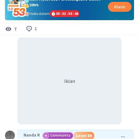
100rb
Klaim
Habis dalam
00
:
02
:
59
:
47
2
7
Iklan
Nanda R
Community
Level 89