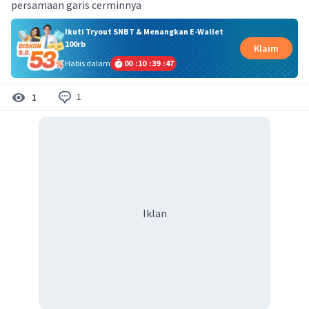
persamaan garis cerminnya
Ikuti Tryout SNBT & Menangkan E-Wallet
100rb
Klaim
Habis dalam
00
:
10
:
39
:
47
1
1
Iklan