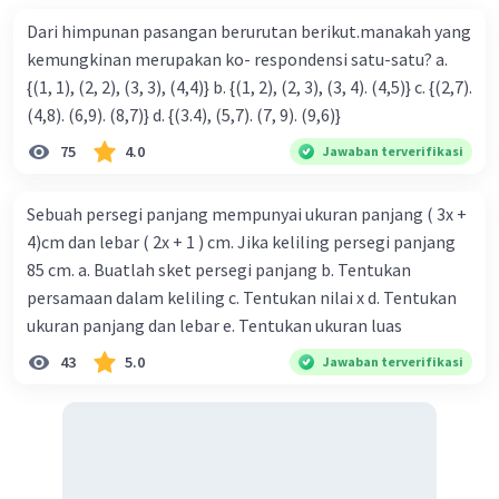
3. Persamaan garis cermin untuk titik M adalah x = 2.
Dari himpunan pasangan berurutan berikut.manakah yang
Semoga penjelasan ini membantu kamu 🙂.
kemungkinan merupakan ko- respondensi satu-satu? a.
{(1, 1), (2, 2), (3, 3), (4,4)} b. {(1, 2), (2, 3), (3, 4). (4,5)} c. {(2,7).
·
0.0
(
0
)
Balas
Beri Rating
(4,8). (6,9). (8,7)} d. {(3.4), (5,7). (7, 9). (9,6)}
75
4.0
Jawaban terverifikasi
Sebuah persegi panjang mempunyai ukuran panjang ( 3x +
4)cm dan lebar ( 2x + 1 ) cm. Jika keliling persegi panjang
85 cm. a. Buatlah sket persegi panjang b. Tentukan
Iklan
persamaan dalam keliling c. Tentukan nilai x d. Tentukan
ukuran panjang dan lebar e. Tentukan ukuran luas
43
5.0
Jawaban terverifikasi