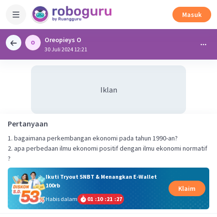
Masuk
Oreopieys O
30 Juli 2024 12:21
Iklan
Pertanyaan
1. bagaimana perkembangan ekonomi pada tahun 1990-an?
2. apa perbedaan ilmu ekonomi positif dengan ilmu ekonomi normatif
Ikuti Tryout SNBT & Menangkan E-Wallet
100rb
Klaim
Habis dalam
01
:
10
:
21
:
27