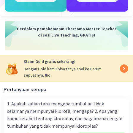
pertumbuhan yang signifikan. China, khususnya,
memanfaatkan kebijakan "pintu terbuka" dan
reformasi pasar untuk meningkatkan
pertumbuhan ekonomi.
Perdalam pemahamanmu bersama Master Teacher
- **Krisis Ekonomi**: Tahun 1990-an juga
di sesi Live Teaching, GRATIS!
ditandai oleh beberapa krisis ekonomi. Salah
satu yang paling signifikan adalah Krisis
Keuangan Asia 1997-1998, yang dimulai di
Klaim Gold gratis sekarang!
Thailand dan menyebar ke banyak negara Asia,
menyebabkan dampak besar pada ekonomi
Dengan Gold kamu bisa tanya soal ke Forum
sepuasnya, lho.
regional dan global.
- **Perubahan Ekonomi di Eropa**: Dengan
Pertanyaan serupa
runtuhnya Uni Soviet pada akhir 1991, negara-
negara Eropa Timur dan bekas negara bagian
1. Apakah kalian tahu mengapa tumbuhan tidak
Soviet menjalani transisi besar menuju ekonomi
selamanya mempunyai klorofil, mengapa? 2. Apa yang
pasar. Uni Eropa juga mengalami ekspansi besar-
kamu ketahui tentang kloroplas, dan bagaimana dengan
besaran, dengan beberapa negara Eropa Tengah
tumbuhan yang tidak mempunyai kloroplas?
dan Timur bergabung.