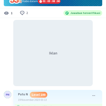
Habis dalam
01
:
03
:
08
:
00
2
1
Jawaban terverifikasi
Iklan
Putu N
Level 100
19 November 2023 03:13