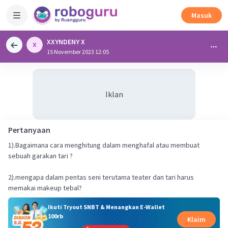
Masuk
XXYNDENY X
15 November 2023 12:05
Iklan
Pertanyaan
1).Bagaimana cara menghitung dalam menghafal atau membuat
sebuah garakan tari ?
2).mengapa dalam pentas seni terutama teater dan tari harus
memakai makeup tebal?
Ikuti Tryout SNBT & Menangkan E-Wallet
100rb
Klaim