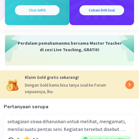
meningkatkan kefasihan dalam menghitung dan
melakukan gerakan.
Chat AiRIS
Cobain Drill Soal
Dengan mengikuti langkah-langkah ini, Anda
dapat lebih mudah menghafal dan membuat
gerakan tari yang terkoordinasi dengan baik.
2. Makeup tebal digunakan dalam pentas seni
Perdalam pemahamanmu bersama Master Teacher
terutama teater dan tari untuk membuat
di sesi Live Teaching, GRATIS!
ekspresi wajah lebih terlihat jelas dan menonjol
di panggung yang terang.
Klaim Gold gratis sekarang!
·
0.0
(
0
)
Balas
Beri Rating
Dengan Gold kamu bisa tanya soal ke Forum
sepuasnya, lho.
Nanda R
Community
Level 89
22 Januari 2024 04:52
Pertanyaan serupa
Jawaban terverifikasi
sebagaian siswa diharuskan untuk melihat, mengamati,
menilai suatu pentas seni. Kegiatan tersebut disebut….
Iklan