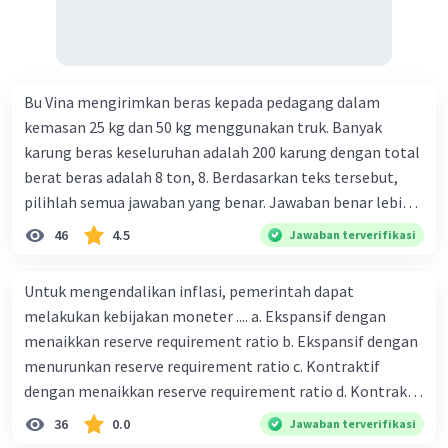
Bu Vina mengirimkan beras kepada pedagang dalam
kemasan 25 kg dan 50 kg menggunakan truk. Banyak
karung beras keseluruhan adalah 200 karung dengan total
berat beras adalah 8 ton, 8. Berdasarkan teks tersebut,
pilihlah semua jawaban yang benar. Jawaban benar lebih
dari satu. Banyak karung beras kemasan 25 kg adalah 50
46
4.5
Jawaban terverifikasi
buah. Banyak karung beras kemasan 50 kg adalah 150
buah. Total berat beras dalam kemasan 25 kg adalah 2
Untuk mengendalikan inflasi, pemerintah dapat
ton. Perbandingan berat beras kemasan 25 kg dan 50 kg
melakukan kebijakan moneter .... a. Ekspansif dengan
dalam truk adalah 1: 3. 9. Berdasarkan teks tersebut, jika
menaikkan reserve requirement ratio b. Ekspansif dengan
biaya setiap beras karung kecil adalah Rp7.500 dan karung
menurunkan reserve requirement ratio c. Kontraktif
besar Rp14.000, berapakah biaya angkut semua beras yang
dengan menaikkan reserve requirement ratio d. Kontraktif
harus dibayar oleh Bu Vina? A. Rp2.540.000 C. Rp2.312.000 B.
dengan menurunkan reserve requirement ratio e.
36
0.0
Jawaban terverifikasi
Rp2.475.000 D. Rp2.280.000
Ekspansif dengan menaikkan tingkat diskonto Bila Bank