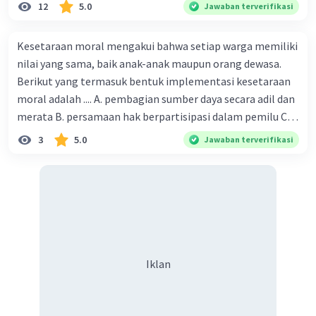
ketekunan dan kemauan seseorang dalam
12
5.0
Jawaban terverifikasi
memperjuangan hak dirinya B. kemauan untuk hidup
tenang tanpa beban C. kegigihan sesorang dalam
Kesetaraan moral mengakui bahwa setiap warga memiliki
mendapatkan cinta sejati D. seseorang yang tidak mau
nilai yang sama, baik anak-anak maupun orang dewasa.
diganggu oleh siapapun E. kepasrahan kepada keadaan
Berikut yang termasuk bentuk implementasi kesetaraan
yang sedang terjadi
moral adalah .... A. pembagian sumber daya secara adil dan
merata B. persamaan hak berpartisipasi dalam pemilu C.
menghargai pendapat orang lain D. menerapkan hukum
3
5.0
Jawaban terverifikasi
secara adil E. merendahkan status orang lain
Iklan