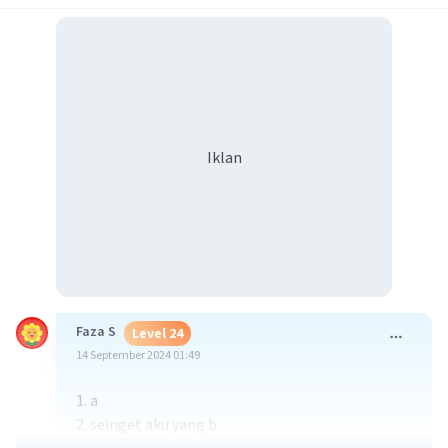
Iklan
Faza S
Level 24
14 September 2024 01:49
1. a
2. seinget aku yang b
3. maaf tidak tau