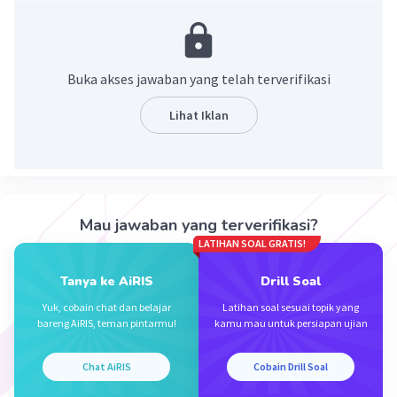
4. c (maaf semisal salah & agak lupa)
5. a
Buka akses jawaban yang telah terverifikasi
·
0.0
(
0
)
Balas
Beri Rating
Lihat Iklan
Mau jawaban yang terverifikasi?
Iklan
LATIHAN SOAL GRATIS!
Tanya ke AiRIS
Drill Soal
Yuk, cobain chat dan belajar
Latihan soal sesuai topik yang
bareng AiRIS, teman pintarmu!
kamu mau untuk persiapan ujian
Chat AiRIS
Cobain Drill Soal