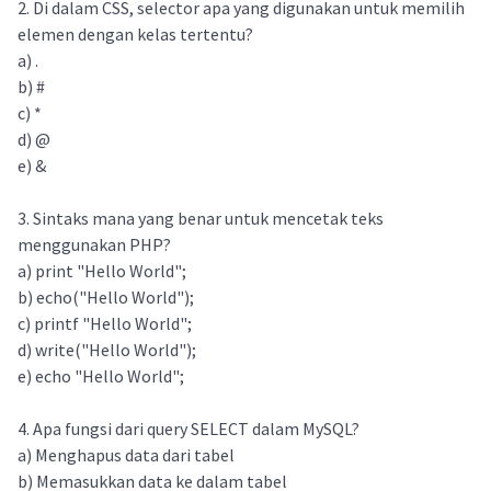
2. Di dalam CSS, selector apa yang digunakan untuk memilih
elemen dengan kelas tertentu?
a) .
b) #
c) *
d) @
e) &
3. Sintaks mana yang benar untuk mencetak teks
menggunakan PHP?
a) print "Hello World";
b) echo("Hello World");
c) printf "Hello World";
d) write("Hello World");
e) echo "Hello World";
4. Apa fungsi dari query SELECT dalam MySQL?
a) Menghapus data dari tabel
b) Memasukkan data ke dalam tabel