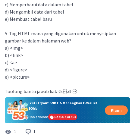
c) Memperbarui data dalam tabel
d) Mengambil data dari tabel
e) Membuat tabel baru
5. Tag HTML mana yang digunakan untuk menyisipkan
gambar ke dalam halaman web?
a) <img>
b) <link>
c) <a>
d) <figure>
e) <picture>
Toolong bantu jawab kak 🙏🏻🙏🏻
Ikuti Tryout SNBT & Menangkan E-Wallet
100rb
Klaim
Habis dalam
02
:
06
:
28
:
01
1
1