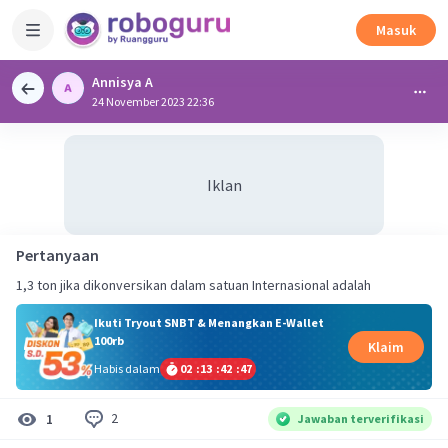
Masuk
Annisya A
24 November 2023 22:36
Iklan
Pertanyaan
1,3 ton jika dikonversikan dalam satuan Internasional adalah
Ikuti Tryout SNBT & Menangkan E-Wallet
100rb
Klaim
Habis dalam
02
:
13
:
42
:
47
2
1
Jawaban terverifikasi