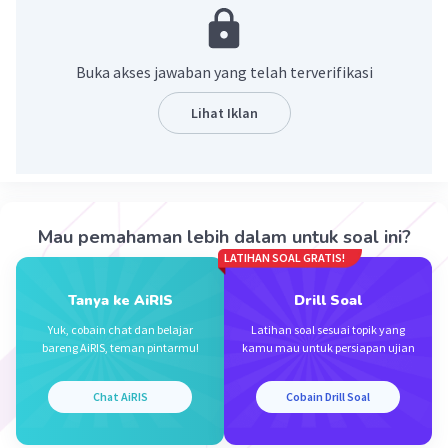
Pembahasan :
1,3 ton = (1,3 x 1000) kg
= 1.300 kg
Buka akses jawaban yang telah terverifikasi
·
0.0
(
0
)
Balas
Beri Rating
Lihat Iklan
Atifah E
Level 7
25 November 2023 15:40
1.300 kg
Mau pemahaman lebih dalam untuk soal ini?
LATIHAN SOAL GRATIS!
·
0.0
(
0
)
Balas
Beri Rating
Iklan
Tanya ke AiRIS
Drill Soal
Yuk, cobain chat dan belajar
Latihan soal sesuai topik yang
bareng AiRIS, teman pintarmu!
kamu mau untuk persiapan ujian
Chat AiRIS
Cobain Drill Soal