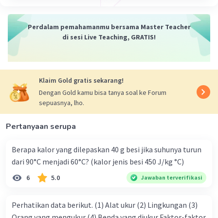
Perdalam pemahamanmu bersama Master Teacher
di sesi Live Teaching, GRATIS!
Klaim Gold gratis sekarang!
Dengan Gold kamu bisa tanya soal ke Forum
sepuasnya, lho.
Pertanyaan serupa
Berapa kalor yang dilepaskan 40 g besi jika suhunya turun
dari 90°C menjadi 60°C? (kalor jenis besi 450 J/kg °C)
6
5.0
Jawaban terverifikasi
Perhatikan data berikut. (1) Alat ukur (2) Lingkungan (3)
Orang yang mengukur (4) Benda yang diukur Faktor-faktor