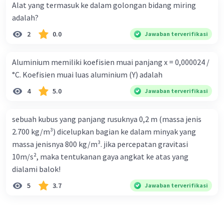
Alat yang termasuk ke dalam golongan bidang miring
adalah?
2
0.0
Jawaban terverifikasi
Aluminium memiliki koefisien muai panjang x = 0,000024 /
°C. Koefisien muai luas aluminium (Y) adalah
4
5.0
Jawaban terverifikasi
sebuah kubus yang panjang rusuknya 0,2 m (massa jenis
2.700 kg/m³) dicelupkan bagian ke dalam minyak yang
massa jenisnya 800 kg/m³. jika percepatan gravitasi
10m/s², maka tentukanan gaya angkat ke atas yang
dialami balok!
5
3.7
Jawaban terverifikasi