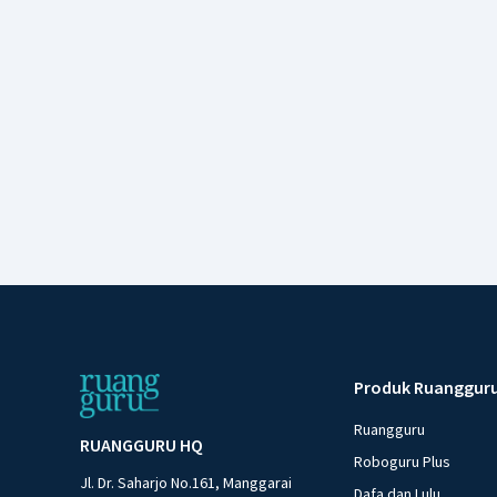
Produk Ruanggur
Ruangguru
RUANGGURU HQ
Roboguru Plus
Jl. Dr. Saharjo No.161, Manggarai
Dafa dan Lulu