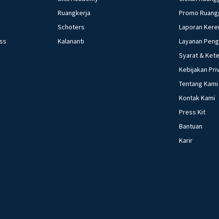
bahasa yang sejen
Ruangkerja
Promo Ruang
c. rudal d. pugar
Schoters
Laporan Kere
ess
Kalananti
Layanan Pen
Syarat & Ket
Kebijakan Pri
Tentang Kami
Kontak Kami
Press Kit
Bantuan
Karir