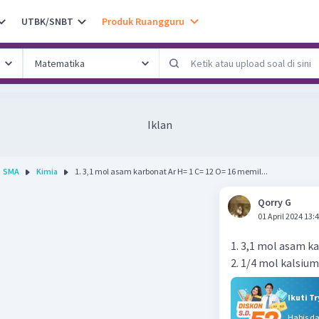
UTBK/SNBT
Produk Ruangguru
Iklan
SMA
Kimia
1. 3,1 mol asam karbonat Ar H= 1 C= 12 O= 16 memil...
Qorry G
01 April 2024 13:
1. 3,1 mol asam k
2. 1/4 mol kalsiu
Ikuti T
Habis d