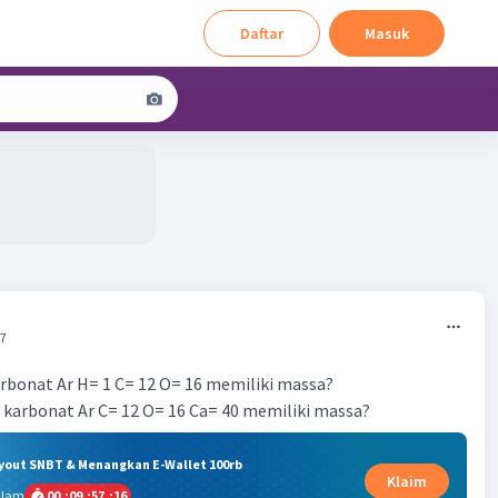
Daftar
Masuk
47
arbonat Ar H= 1 C= 12 O= 16 memiliki massa?
m karbonat Ar C= 12 O= 16 Ca= 40 memiliki massa?
ryout SNBT & Menangkan E-Wallet 100rb
Klaim
alam
00
:
09
:
57
:
16