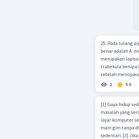
dengan memperha
keuangan non bank
masyarakat ekono
25. Pada tulang pi
benar adalah A. m
merupakan lapisan
trabekula berupa 
setelah menopaus
karbonat
2
5.0
[1] Gaya hidup se
masalah yang seri
layar komputer se
main gim tanpa d
sedentari. [3] Ji