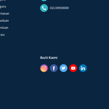
is dengan mager pada kalimat 1 adalah.... a. magang b. oncom
guru
02130930000
ntanan
gaduan
entuan
vasi
Ikuti Kami