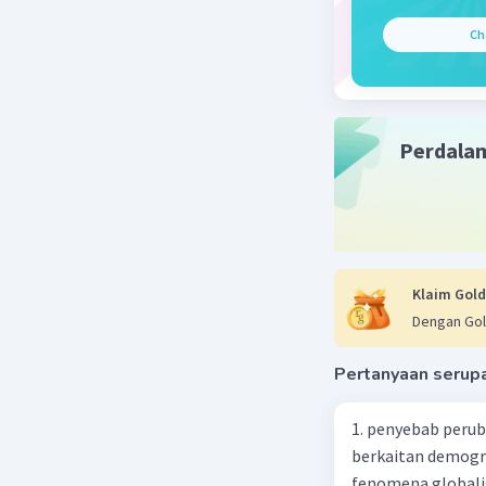
Ch
Perdala
Klaim Gold
Dengan Gol
Pertanyaan serup
1. penyebab perub
berkaitan demogra
fenomena globali