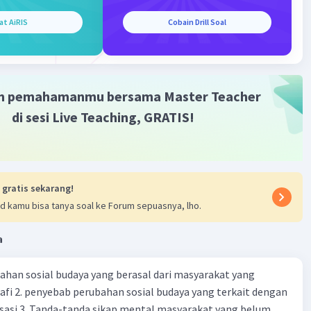
Iklan
at AiRIS
Cobain Drill Soal
m pemahamanmu bersama Master Teacher
di sesi Live Teaching, GRATIS!
 gratis sekarang!
d kamu bisa tanya soal ke Forum sepuasnya, lho.
a
ahan sosial budaya yang berasal dari masyarakat yang
fi 2. penyebab perubahan sosial budaya yang terkait dengan
sasi 3. Tanda-tanda sikap mental masyarakat yang belum