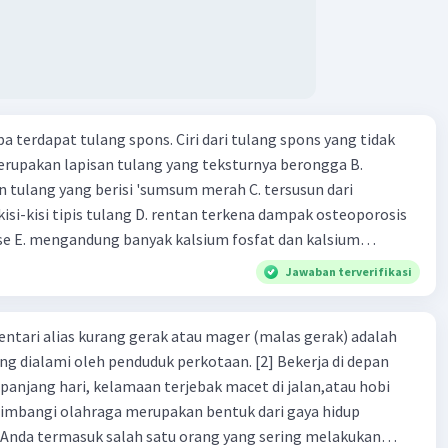
tikan dan memasukan surat berharga 24. Nama lembaga
 yang bertugas mengatasi para rensumen 25. Ciri" dari
mi abad ke 21
pa terdapat tulang spons. Ciri dari tulang spons yang tidak
erupakan lapisan tulang yang teksturnya berongga B.
 tulang yang berisi 'sumsum merah C. tersusun dari
kisi-kisi tipis tulang D. rentan terkena dampak osteoporosis
e E. mengandung banyak kalsium fosfat dan kalsium
Jawaban terverifikasi
dentari alias kurang gerak atau mager (malas gerak) adalah
ng dialami oleh penduduk perkotaan. [2] Bekerja di depan
panjang hari, kelamaan terjebak macet di jalan,atau hobi
iimbangi olahraga merupakan bentuk dari gaya hidup
ka Anda termasuk salah satu orang yang sering melakukan