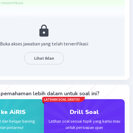
terverifikasi
a adalah 192,2 g
bonat, H2CO3
Buka akses jawaban yang telah terverifikasi
+ 1(12) + 3(16)= 62
Lihat Iklan
ol x Mr = 3,1 x 62 = 192,2 gram
wab sendiri yakk
·
0.0
(
0
)
Balas
ating
pemahaman lebih dalam untuk soal ini?
LATIHAN SOAL GRATIS!
 ke AiRIS
Drill Soal
t dan belajar bareng
Latihan soal sesuai topik yang kamu mau
man pintarmu!
untuk persiapan ujian