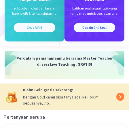
·
0.0
(
0
)
Balas
Beri Rating
Yuk, cobain chat dan belajar
Latihan soal sesuai topik yang
bareng AiRIS, teman pintarmu!
kamu mau untuk persiapan ujian
Chat AiRIS
Cobain Drill Soal
Iklan
Perdalam pemahamanmu bersama Master Teacher
di sesi Live Teaching, GRATIS!
Klaim Gold gratis sekarang!
Dengan Gold kamu bisa tanya soal ke Forum
sepuasnya, lho.
Pertanyaan serupa