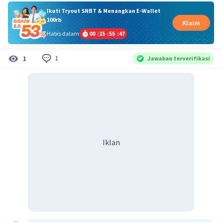
Ikuti Tryout SNBT & Menangkan E-Wallet
100rb
Klaim
Habis dalam
00
:
15
:
55
:
47
1
1
Jawaban terverifikasi
Iklan